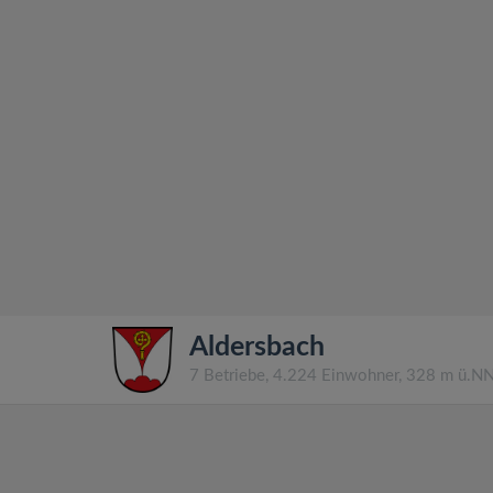
Aldersbach
7 Betriebe, 4.224 Einwohner, 328 m ü.N