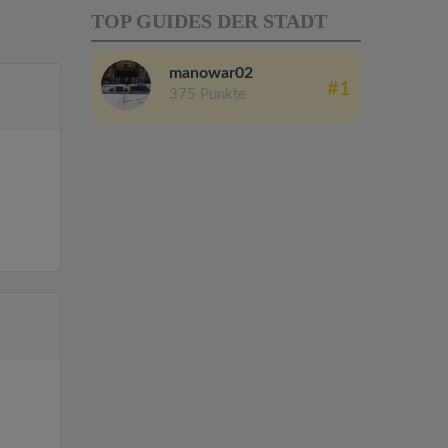
TOP GUIDES DER STADT
manowar02
#1
375 Punkte