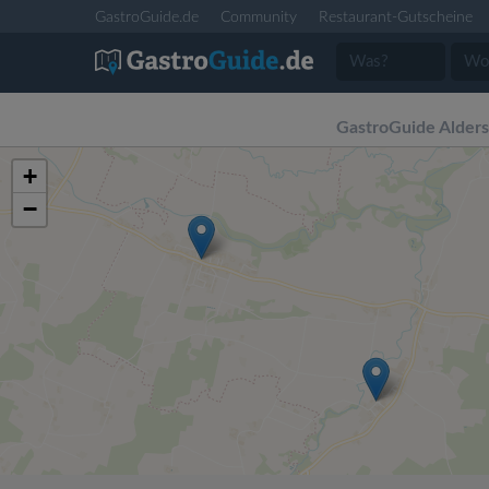
GastroGuide.de
Community
Restaurant-Gutscheine
GastroGuide Alder
+
−