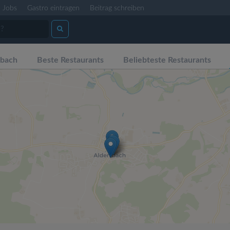
Jobs
Gastro eintragen
Beitrag schreiben
sbach
Beste Restaurants
Beliebteste Restaurants