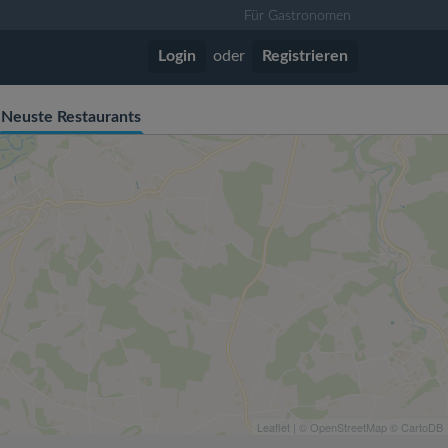
Für Gastronomen
Login
oder
Registrieren
Neuste Restaurants
Leaflet
| ©
OpenStreetMap
©
CartoDB