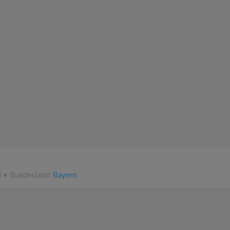
N • Bundesland:
Bayern