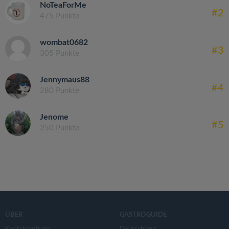
NoTeaForMe
#2
475 Punkte
wombat0682
#3
305 Punkte
Jennymaus88
#4
280 Punkte
Jenome
#5
250 Punkte
ÜBER
GASTROGUIDE