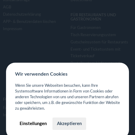
Kontaktanfrage
Deutschland
AGB
Datenschutzerklärung
FÜR RESTAURANTS UND
GASTRONOMEN
APP- & Benutzerdaten löschen
Für Gastronomen
Impressum
Tisch Reservierungsystem
Gutscheinsystem für Restaurants
Event- und Ticketsystem mit
Ticketverkauf
Bestellsystem Lieferung und
TakeAway
Wir verwenden Cookies
Webseiten für Restaurant
Eigene App für Restaurant
Wenn Sie unsere Webseiten besuchen, kann Ihre
Systemsoftware Informationen in Form von Cookies oder
anderen Technologien von uns und unseren Partnern abrufen
FOLGE UNS
oder speichern, um z.B. die gewünschte Funktion der Website
Facebook
zu gewährleisten.
Instagram
Einstellungen
Akzeptieren