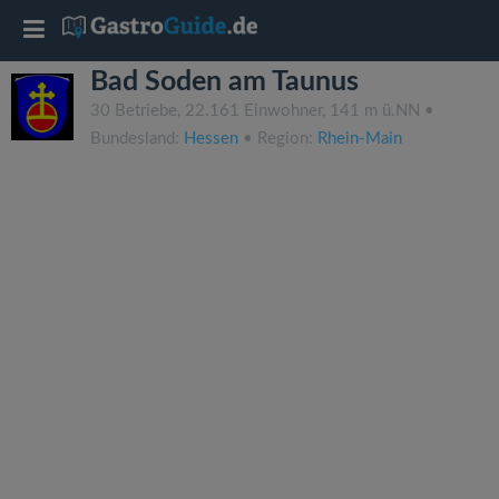
T
Bad Soden am Taunus
o
30 Betriebe, 22.161 Einwohner, 141 m ü.NN •
Bundesland:
Hessen
• Region:
Rhein-Main
g
g
l
e
n
a