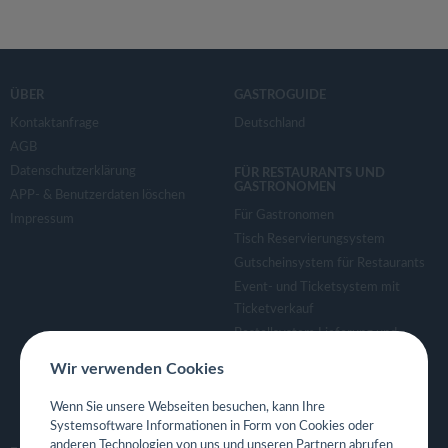
ÜBER
GASTROGUIDE
Kontaktanfrage
Deutschland
AGB
Datenschutzerklärung
FÜR RESTAURANTS UND
GASTRONOMEN
APP- & Benutzerdaten löschen
Für Gastronomen
Impressum
Tisch Reservierungsystem
Gutscheinsystem für Restaurants
Event- und Ticketsystem mit
Ticketverkauf
Bestellsystem Lieferung und
TakeAway
Wir verwenden Cookies
Webseiten für Restaurant
Eigene App für Restaurant
Wenn Sie unsere Webseiten besuchen, kann Ihre
Systemsoftware Informationen in Form von Cookies oder
anderen Technologien von uns und unseren Partnern abrufen