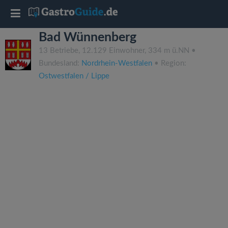
T
Bad Wünnenberg
o
13 Betriebe, 12.129 Einwohner, 334 m ü.NN •
Bundesland:
Nordrhein-Westfalen
• Region:
g
Ostwestfalen / Lippe
g
l
e
n
a