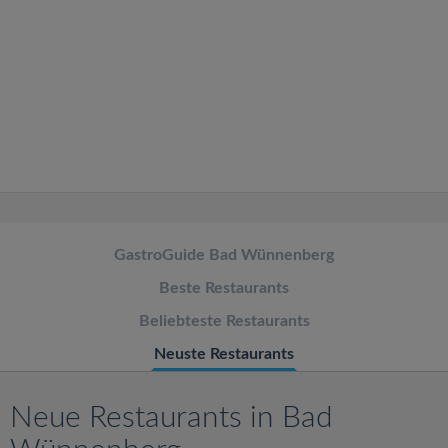
v
i
g
a
t
GastroGuide Bad Wünnenberg
i
Beste Restaurants
o
Beliebteste Restaurants
Neuste Restaurants
n
Neue Restaurants in Bad