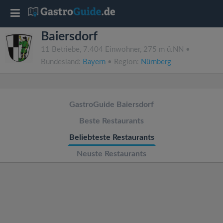
T
Baiersdorf
o
11 Betriebe, 7.404 Einwohner, 275 m ü.NN •
Bundesland:
Bayern
• Region:
Nürnberg
g
g
GastroGuide Baiersdorf
l
Beste Restaurants
Beliebteste Restaurants
e
Neuste Restaurants
n
a