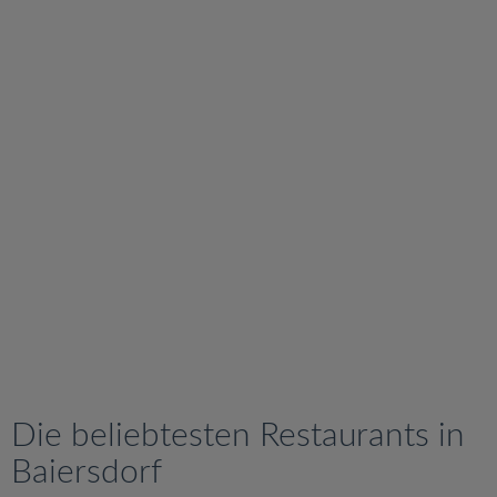
v
i
g
a
t
i
o
n
Die beliebtesten Restaurants in
Baiersdorf