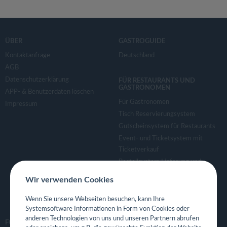
ÜBER
GASTROGUIDE
Kontaktanfrage
Deutschland
AGB
Datenschutzerklärung
FÜR RESTAURANTS UND
GASTRONOMEN
APP- & Benutzerdaten löschen
Für Gastronomen
Impressum
Tisch Reservierungsystem
Gutscheinsystem für Restaurants
Event- und Ticketsystem mit
Ticketverkauf
Bestellsystem Lieferung und
TakeAway
Wir verwenden Cookies
Webseiten für Restaurant
Eigene App für Restaurant
Wenn Sie unsere Webseiten besuchen, kann Ihre
Systemsoftware Informationen in Form von Cookies oder
anderen Technologien von uns und unseren Partnern abrufen
FOLGE UNS