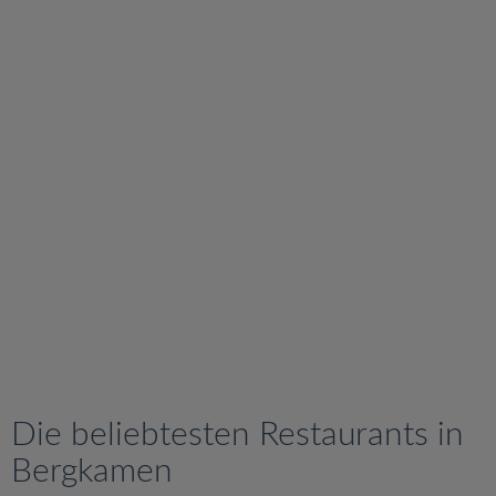
v
i
g
a
t
i
o
n
Die beliebtesten Restaurants in
Bergkamen