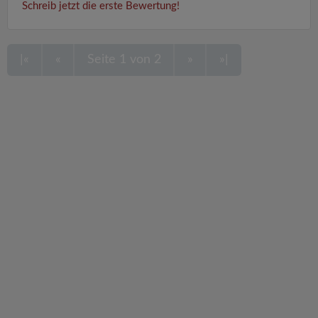
Schreib jetzt die erste Bewertung!
|«
«
Seite 1 von 2
»
»|