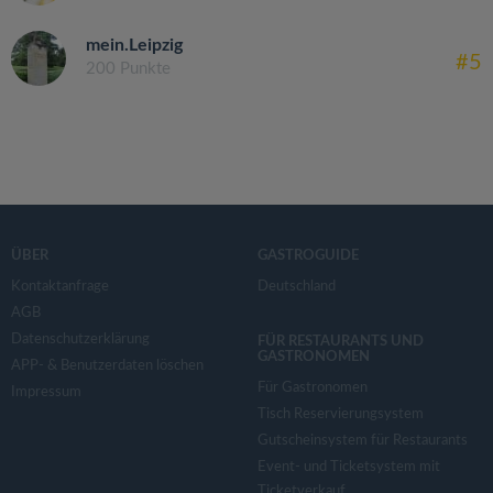
mein.Leipzig
#5
200 Punkte
ÜBER
GASTROGUIDE
Kontaktanfrage
Deutschland
AGB
Datenschutzerklärung
FÜR RESTAURANTS UND
GASTRONOMEN
APP- & Benutzerdaten löschen
Für Gastronomen
Impressum
Tisch Reservierungsystem
Gutscheinsystem für Restaurants
Event- und Ticketsystem mit
Ticketverkauf