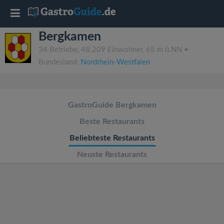
T
Bergkamen
o
34 Betriebe, 48.209 Einwohner, 65 m ü.NN •
Bundesland:
Nordrhein-Westfalen
g
g
GastroGuide Bergkamen
l
Beste Restaurants
Beliebteste Restaurants
e
Neuste Restaurants
n
a