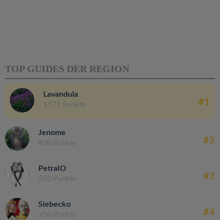
TOP GUIDES DER REGION
Lavandula
#1
1575 Punkte
Jenome
#2
400 Punkte
PetraIO
#3
250 Punkte
Siebecko
#4
250 Punkte