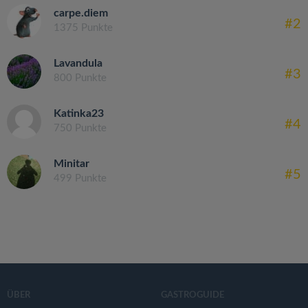
carpe.diem
#2
1375 Punkte
Lavandula
#3
800 Punkte
Katinka23
#4
750 Punkte
Minitar
#5
499 Punkte
ÜBER
GASTROGUIDE