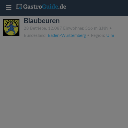
T
Blaubeuren
o
28 Betriebe, 12.087 Einwohner, 516 m ü.NN •
Bundesland:
Baden-Württemberg
• Region:
Ulm
g
g
l
e
n
a