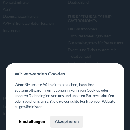
Kontaktanfrage
Deutschland
AGB
Datenschutzerklärung
FÜR RESTAURANTS UND
GASTRONOMEN
APP- & Benutzerdaten löschen
Für Gastronomen
Impressum
Tisch Reservierungsystem
Gutscheinsystem für Restaurants
Event- und Ticketsystem mit
Ticketverkauf
Bestellsystem Lieferung und
TakeAway
Wir verwenden Cookies
Webseiten für Restaurant
Eigene App für Restaurant
Wenn Sie unsere Webseiten besuchen, kann Ihre
Systemsoftware Informationen in Form von Cookies oder
anderen Technologien von uns und unseren Partnern abrufen
FOLGE UNS
oder speichern, um z.B. die gewünschte Funktion der Website
Facebook
zu gewährleisten.
Instagram
Einstellungen
Akzeptieren