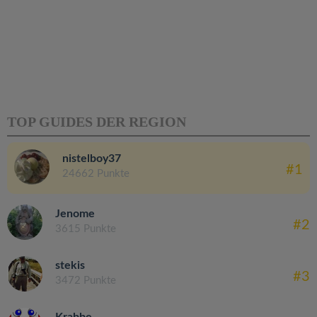
TOP GUIDES DER REGION
nistelboy37
#1
24662 Punkte
Jenome
#2
3615 Punkte
stekis
#3
3472 Punkte
Krabbe