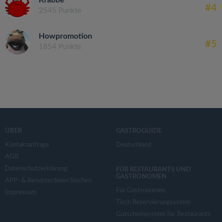
#4
2545 Punkte
Howpromotion
#5
1854 Punkte
ÜBER
GASTROGUIDE
Kontaktanfrage
Deutschland
AGB
Datenschutzerklärung
FÜR RESTAURANTS UND
GASTRONOMEN
APP- & Benutzerdaten löschen
Für Gastronomen
Impressum
Tisch Reservierungsystem
Gutscheinsystem für Restaurants