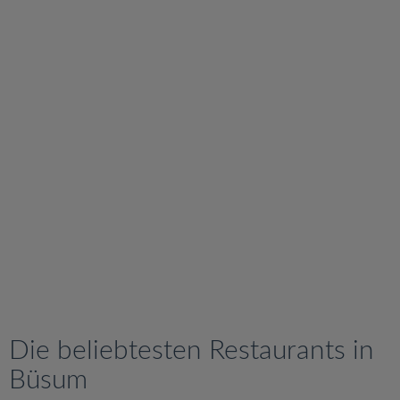
v
i
g
a
t
i
o
n
Die beliebtesten Restaurants in
Büsum