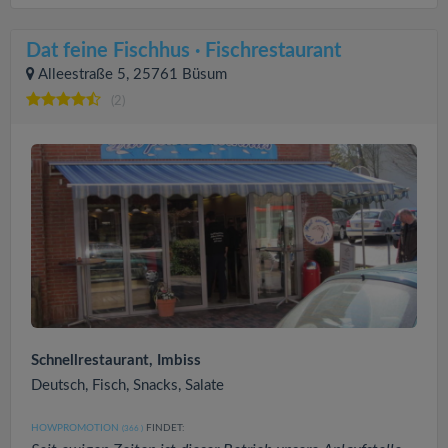
Dat feine Fischhus · Fischrestaurant
Alleestraße 5, 25761 Büsum
(2)
Schnellrestaurant, Imbiss
Deutsch, Fisch, Snacks, Salate
HOWPROMOTION
FINDET:
(366
)