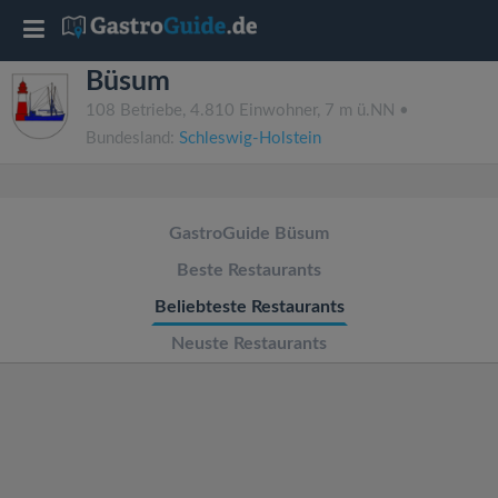
T
Büsum
o
108 Betriebe, 4.810 Einwohner, 7 m ü.NN •
Bundesland:
Schleswig-Holstein
g
g
GastroGuide Büsum
l
Beste Restaurants
Beliebteste Restaurants
e
Neuste Restaurants
n
a