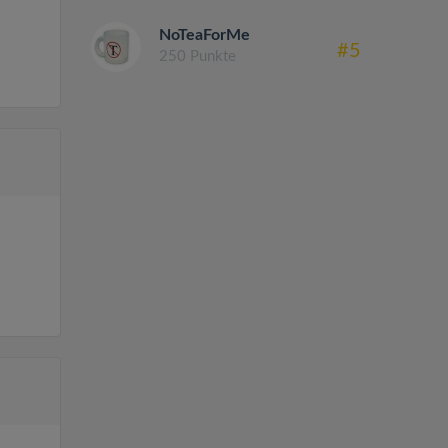
NoTeaForMe
#5
250 Punkte