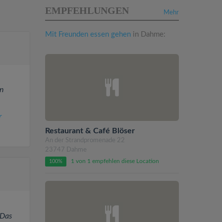
EMPFEHLUNGEN
Mehr
Mit Freunden essen gehen
in Dahme:
n
e
r
Restaurant & Café Blöser
An der Strandpromenade 22
23747 Dahme
1 von 1 empfehlen diese Location
100%
 Das