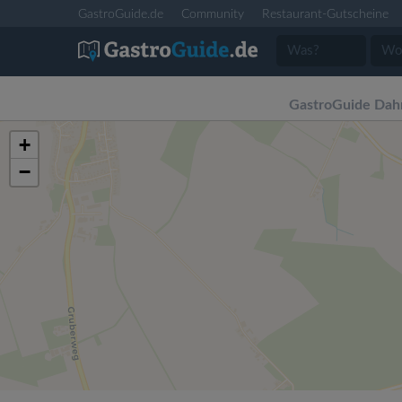
GastroGuide.de
Community
Restaurant-Gutscheine
GastroGuide Da
+
−