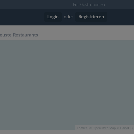
Für Gastronomen
Login
oder
Registrieren
euste Restaurants
Leaflet
| ©
OpenStreetMap
©
CartoDB