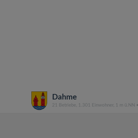
Dahme
21 Betriebe, 1.301 Einwohner, 1 m ü.NN 