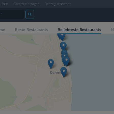
Jobs
Gastro eintragen
Beitrag schreiben
hme
Beste Restaurants
Beliebteste Restaurants
N