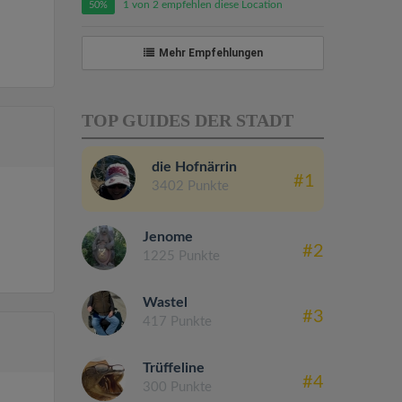
1 von 2 empfehlen diese Location
50%
Mehr Empfehlungen
TOP GUIDES DER STADT
die Hofnärrin
#1
3402 Punkte
Jenome
#2
1225 Punkte
Wastel
#3
417 Punkte
Trüffeline
#4
300 Punkte