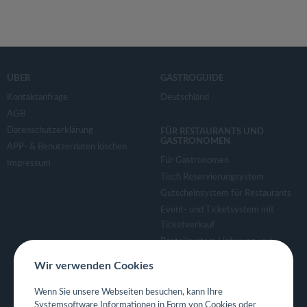
ÜBER
GASTROGUIDE
Kontaktanfrage
Deutschland
AGB
Datenschutzerklärung
FÜR RESTAURANTS UND
GASTRONOMEN
APP- & Benutzerdaten löschen
Für Gastronomen
Impressum
Tisch Reservierungsystem
Gutscheinsystem für Restaurants
Event- und Ticketsystem mit
Ticketverkauf
Bestellsystem Lieferung und
TakeAway
Wir verwenden Cookies
Webseiten für Restaurant
Eigene App für Restaurant
Wenn Sie unsere Webseiten besuchen, kann Ihre
Systemsoftware Informationen in Form von Cookies oder