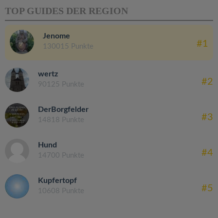
TOP GUIDES DER REGION
Jenome
#1
130015 Punkte
wertz
#2
90125 Punkte
DerBorgfelder
#3
14818 Punkte
Hund
#4
14700 Punkte
Kupfertopf
#5
10608 Punkte