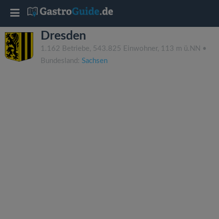
T
Dresden
o
1.162 Betriebe, 543.825 Einwohner, 113 m ü.NN •
Bundesland:
Sachsen
g
g
l
e
n
a