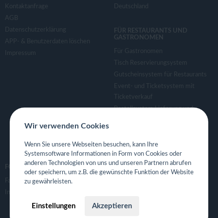
Kontaktanfrage
Deutschland
AGB
Datenschutzerklärung
FÜR RESTAURANTS UND
GASTRONOMEN
APP- & Benutzerdaten löschen
Für Gastronomen
Impressum
Tisch Reservierungsystem
Gutscheinsystem für Restaurants
Event- und Ticketsystem mit
Ticketverkauf
Bestellsystem Lieferung und
TakeAway
Wir verwenden Cookies
Webseiten für Restaurant
Eigene App für Restaurant
Wenn Sie unsere Webseiten besuchen, kann Ihre
Systemsoftware Informationen in Form von Cookies oder
anderen Technologien von uns und unseren Partnern abrufen
FOLGE UNS
oder speichern, um z.B. die gewünschte Funktion der Website
Facebook
zu gewährleisten.
Instagram
Einstellungen
Akzeptieren