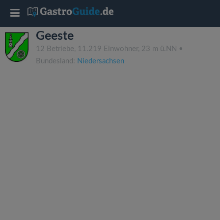
T
Geeste
o
12 Betriebe, 11.219 Einwohner, 23 m ü.NN •
Bundesland:
Niedersachsen
g
g
l
e
n
a