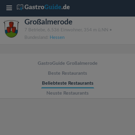
T
Großalmerode
o
7 Betriebe, 6.536 Einwohner, 354 m ü.NN •
Bundesland:
Hessen
g
g
GastroGuide Großalmerode
l
Beste Restaurants
Beliebteste Restaurants
e
Neuste Restaurants
n
a