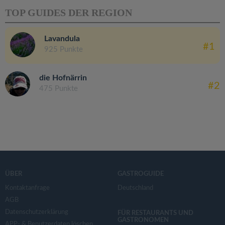
TOP GUIDES DER REGION
Lavandula
#1
925 Punkte
die Hofnärrin
#2
475 Punkte
ÜBER
GASTROGUIDE
Kontaktanfrage
Deutschland
AGB
Datenschutzerklärung
FÜR RESTAURANTS UND
GASTRONOMEN
APP- & Benutzerdaten löschen