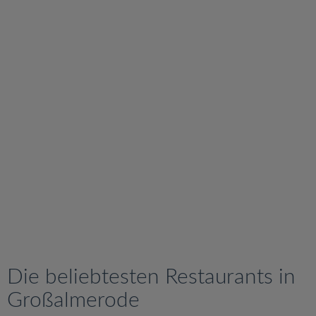
v
i
g
a
t
i
o
n
Die beliebtesten Restaurants in
Großalmerode