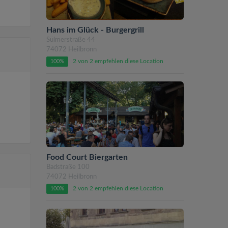
Hans im Glück - Burgergrill
Sülmerstraße 44
74072 Heilbronn
2 von 2 empfehlen diese Location
100%
Food Court Biergarten
Badstraße 100
74072 Heilbronn
2 von 2 empfehlen diese Location
100%