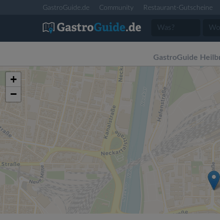
GastroGuide.de
Community
Restaurant-Gutscheine
GastroGuide Heilb
+
−