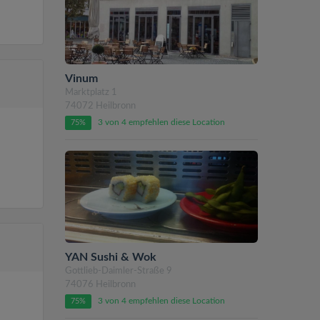
Vinum
Marktplatz 1
74072 Heilbronn
3 von 4 empfehlen diese Location
75%
YAN Sushi & Wok
Gottlieb-Daimler-Straße 9
74076 Heilbronn
3 von 4 empfehlen diese Location
75%