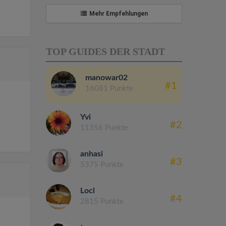
Mehr Empfehlungen
TOP GUIDES DER STADT
manowar02
#1
16081 Punkte
Yvi
#2
11356 Punkte
anhasi
#3
5375 Punkte
Locl
#4
2815 Punkte