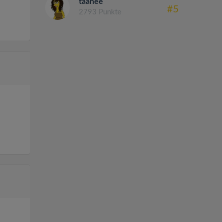
taanee
#5
2793 Punkte