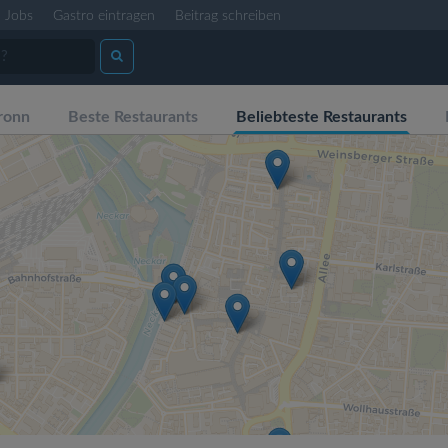
Jobs
Gastro eintragen
Beitrag schreiben
ronn
Beste Restaurants
Beliebteste Restaurants