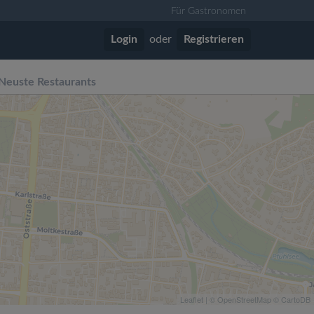
Für Gastronomen
Login
oder
Registrieren
Neuste Restaurants
Leaflet
| ©
OpenStreetMap
©
CartoDB