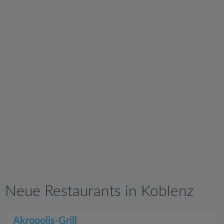
v
i
g
a
t
i
o
n
Neue Restaurants in Koblenz
Akropolis-Grill