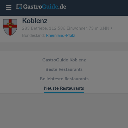
T
Koblenz
o
283 Betriebe, 112.586 Einwohner, 73 m ü.NN •
Bundesland:
Rheinland-Pfalz
g
g
GastroGuide Koblenz
l
Beste Restaurants
Beliebteste Restaurants
e
Neuste Restaurants
n
a