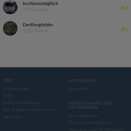
bruttosozialglück
#4
3975 Punkte
DerBorgfelder
#5
2552 Punkte
ÜBER
GASTROGUIDE
Kontaktanfrage
Deutschland
AGB
Datenschutzerklärung
FÜR RESTAURANTS UND
GASTRONOMEN
APP- & Benutzerdaten löschen
Für Gastronomen
Impressum
Tisch Reservierungsystem
Gutscheinsystem für Restaurants