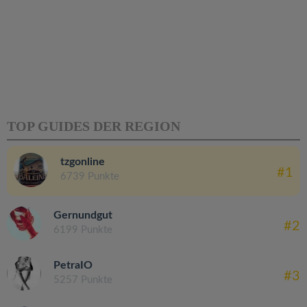
TOP GUIDES DER REGION
tzgonline
#1
6739 Punkte
Gernundgut
#2
6199 Punkte
PetraIO
#3
5257 Punkte