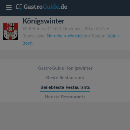
T
Königswinter
o
90 Betriebe, 41.050 Einwohner, 80 m ü.NN •
Bundesland:
Nordrhein-Westfalen
• Region:
Köln /
g
Bonn
g
GastroGuide Königswinter
l
Beste Restaurants
e
Beliebteste Restaurants
Neuste Restaurants
n
a