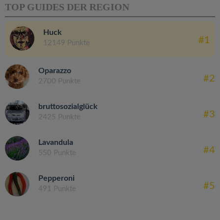
TOP GUIDES DER REGION
Huck
#1
12149 Punkte
Oparazzo
#2
2700 Punkte
bruttosozialglück
#3
2425 Punkte
Lavandula
#4
550 Punkte
Pepperoni
#5
491 Punkte