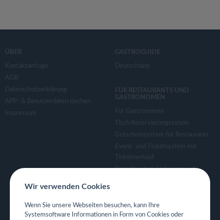
ÜBER
GASTROGUIDE
Kontaktanfrage
Deutschland
AGB
Datenschutzerklärung
FÜR RESTAURANTS UND
GASTRONOMEN
APP- & Benutzerdaten löschen
Für Gastronomen
Impressum
Tisch Reservierungsystem
Gutscheinsystem für Restaurants
Event- und Ticketsystem mit
Ticketverkauf
Bestellsystem Lieferung und
TakeAway
Wir verwenden Cookies
Webseiten für Restaurant
Eigene App für Restaurant
Wenn Sie unsere Webseiten besuchen, kann Ihre
Systemsoftware Informationen in Form von Cookies oder