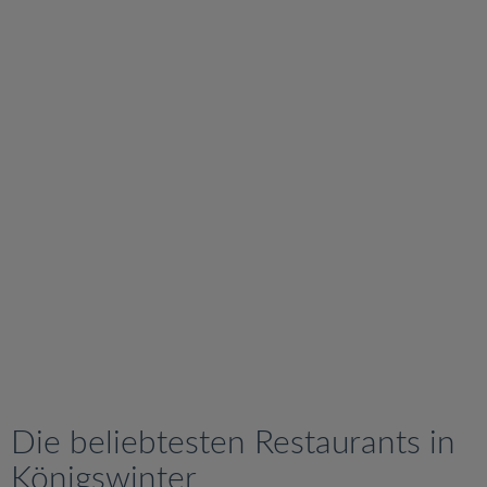
v
i
g
a
t
i
o
n
Die beliebtesten Restaurants in
Königswinter