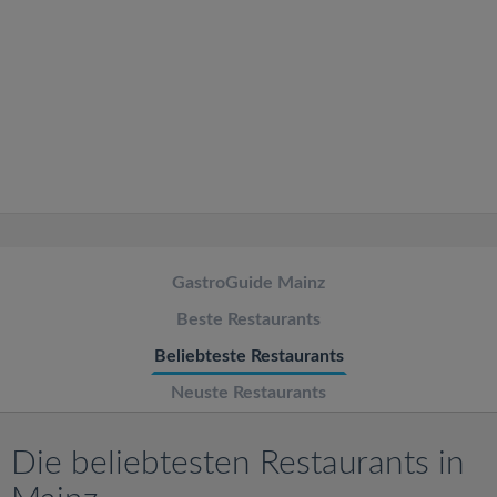
v
i
g
a
t
GastroGuide Mainz
i
Beste Restaurants
o
Beliebteste Restaurants
Neuste Restaurants
n
Die beliebtesten Restaurants in