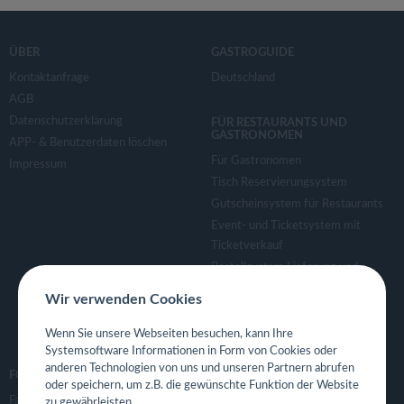
ÜBER
GASTROGUIDE
Kontaktanfrage
Deutschland
AGB
Datenschutzerklärung
FÜR RESTAURANTS UND
GASTRONOMEN
APP- & Benutzerdaten löschen
Für Gastronomen
Impressum
Tisch Reservierungsystem
Gutscheinsystem für Restaurants
Event- und Ticketsystem mit
Ticketverkauf
Bestellsystem Lieferung und
TakeAway
Wir verwenden Cookies
Webseiten für Restaurant
Eigene App für Restaurant
Wenn Sie unsere Webseiten besuchen, kann Ihre
Systemsoftware Informationen in Form von Cookies oder
anderen Technologien von uns und unseren Partnern abrufen
FOLGE UNS
oder speichern, um z.B. die gewünschte Funktion der Website
Facebook
zu gewährleisten.