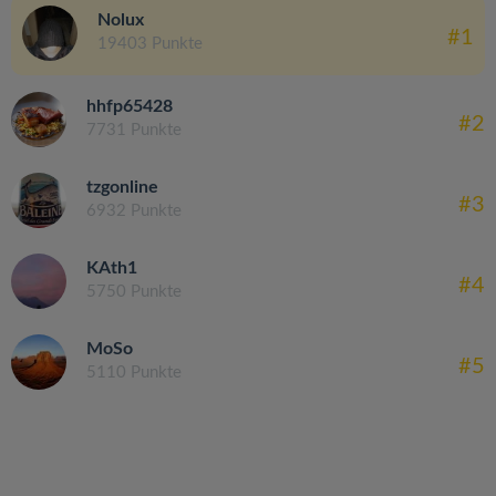
Nolux
#1
19403 Punkte
hhfp65428
#2
7731 Punkte
tzgonline
#3
6932 Punkte
KAth1
#4
5750 Punkte
MoSo
#5
5110 Punkte