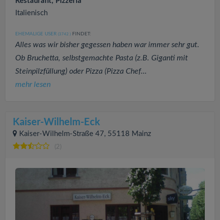
Restaurant, Pizzeria
Italienisch
EHEMALIGE USER
FINDET:
(3742
)
Alles was wir bisher gegessen haben war immer sehr gut.
Ob Bruchetta, selbstgemachte Pasta (z.B. Giganti mit
Steinpilzfüllung) oder Pizza (Pizza Chef...
mehr lesen
Kaiser-Wilhelm-Eck
Kaiser-Wilhelm-Straße 47, 55118 Mainz
(2)