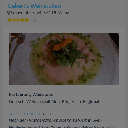
Gebert's Weinstuben
Frauenlobstr. 94, 55118 Mainz
(3)
Restaurant, Weinstube
Deutsch, Weinspezialitäten, Bürgerlich, Regional
DERBORGFELDER
FINDET:
(301
)
Nach dem wunderschönen Abend zu viert in Sven
Niederbremers Altem Engel in Speyer, (MarcO berichtete