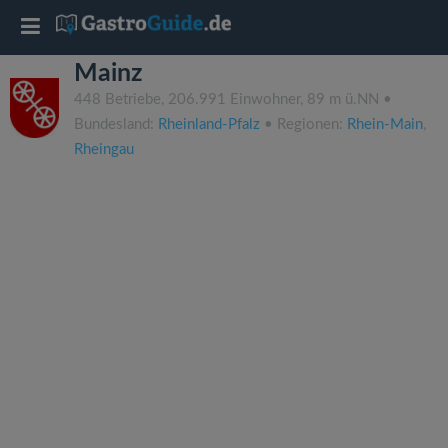
T
Mainz
o
448 Betriebe, 206.991 Einwohner, 89 m ü.NN •
Bundesland:
Rheinland-Pfalz
• Regionen:
Rhein-Main
,
g
Rheingau
g
l
e
n
a