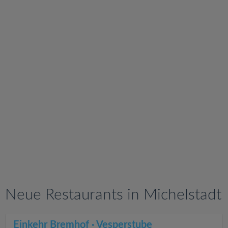
v
i
g
a
t
i
o
n
Neue Restaurants in Michelstadt
Einkehr Bremhof · Vesperstube