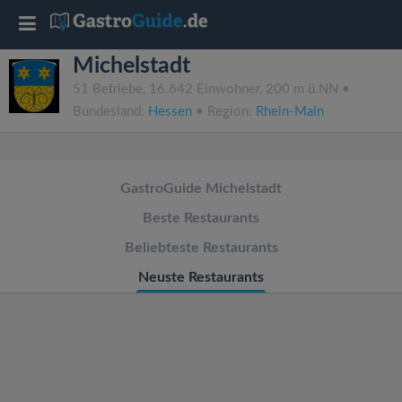
T
Michelstadt
o
51 Betriebe, 16.642 Einwohner, 200 m ü.NN •
Bundesland:
Hessen
• Region:
Rhein-Main
g
g
GastroGuide Michelstadt
l
Beste Restaurants
Beliebteste Restaurants
e
Neuste Restaurants
n
a