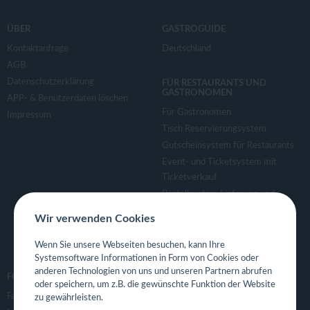
ÜBER
GASTROGUIDE
Kontaktanfrage
Deutschland
AGB
Datenschutzerklärung
FÜR RESTAURANTS UND
GASTRONOMEN
APP- & Benutzerdaten löschen
Für Gastronomen
Impressum
Tisch Reservierungsystem
Gutscheinsystem für Restaurants
Event- und Ticketsystem mit
Ticketverkauf
Bestellsystem Lieferung und
TakeAway
Wir verwenden Cookies
Webseiten für Restaurant
Eigene App für Restaurant
Wenn Sie unsere Webseiten besuchen, kann Ihre
Systemsoftware Informationen in Form von Cookies oder
anderen Technologien von uns und unseren Partnern abrufen
FOLGE UNS
oder speichern, um z.B. die gewünschte Funktion der Website
Facebook
zu gewährleisten.