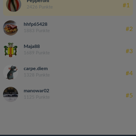
Pepperoni
#1
2426 Punkte
hhfp65428
#2
1883 Punkte
Maja88
#3
1689 Punkte
carpe.diem
#4
1328 Punkte
manowar02
#5
1125 Punkte