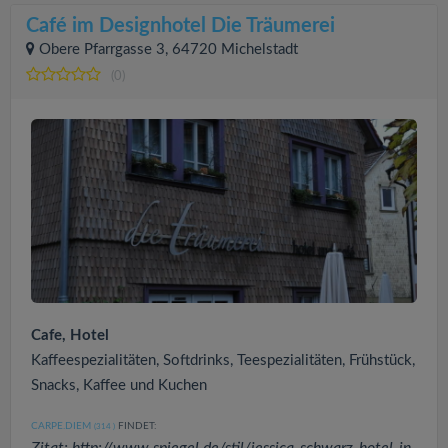
Café im Designhotel Die Träumerei
Obere Pfarrgasse 3, 64720 Michelstadt
(0)
Cafe, Hotel
Kaffeespezialitäten, Softdrinks, Teespezialitäten, Frühstück,
Snacks, Kaffee und Kuchen
CARPE.DIEM
FINDET:
(314
)
Zitat: http://www.spiegel.de/stil/jessica-schwarz-hotel-in-