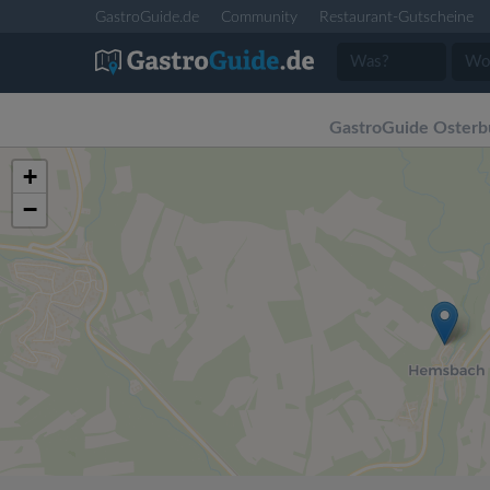
GastroGuide.de
Community
Restaurant-Gutscheine
GastroGuide Osterb
+
−