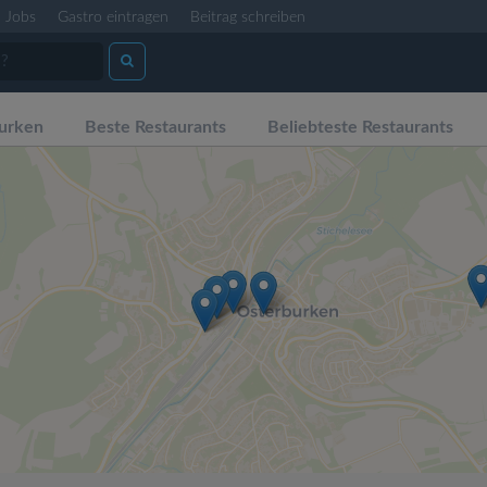
Jobs
Gastro eintragen
Beitrag schreiben
urken
Beste Restaurants
Beliebteste Restaurants