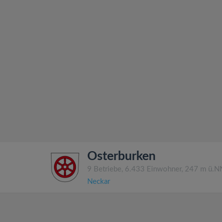
Osterburken
9 Betriebe, 6.433 Einwohner, 247 m ü.N
Neckar