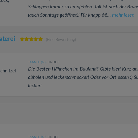
tück,
Schlappen immer zu empfehlen. Toll ist auch der Brun
(auch Sonntags geöffnet)! Für knapp 6€...
mehr lesen
aterei
(Eine Bewertung)
TAANEE (60)
FINDET:
Die Besten Hähnchen im Bauland? Gibts hier! Kurz an
Schnitzel
abholen und leckerschmecker! Oder vor Ort essen :) S
lecker!
TAANEE (60)
FINDET: