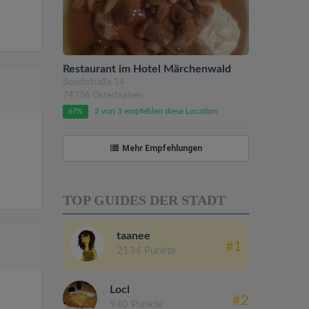
Restaurant im Hotel Märchenwald
Boschstraße 14
74706 Osterburken
2 von 3 empfehlen diese Location
67%
Mehr Empfehlungen
TOP GUIDES DER STADT
taanee
#1
2134 Punkte
Locl
#2
940 Punkte