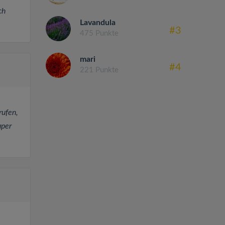
ch
Lavandula
#3
475 Punkte
mari
#4
221 Punkte
rufen,
uper