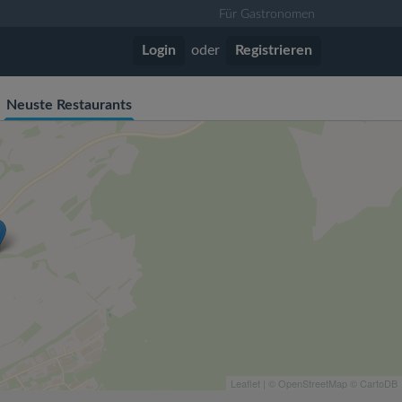
Für Gastronomen
Login
oder
Registrieren
Neuste Restaurants
Leaflet
| ©
OpenStreetMap
©
CartoDB