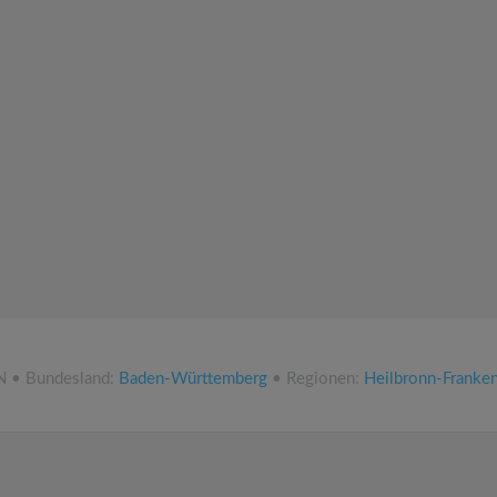
N • Bundesland:
Baden-Württemberg
• Regionen:
Heilbronn-Franke