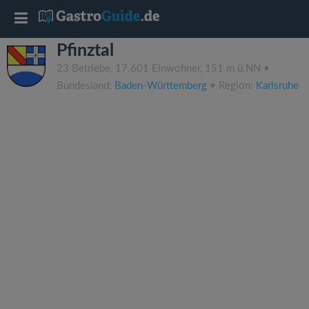
T
Pfinztal
o
23 Betriebe, 17.601 Einwohner, 151 m ü.NN •
Bundesland:
Baden-Württemberg
• Region:
Karlsruhe
g
g
l
e
n
a