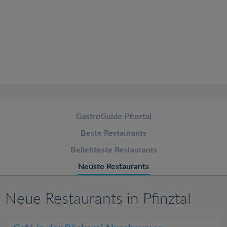
v
i
g
a
t
GastroGuide Pfinztal
Beste Restaurants
i
Beliebteste Restaurants
o
Neuste Restaurants
n
Neue Restaurants in Pfinztal