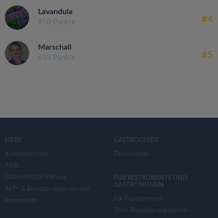
Lavandula
#4
950 Punkte
Marschall
#5
615 Punkte
ÜBER
GASTROGUIDE
Kontaktanfrage
Deutschland
AGB
Datenschutzerklärung
FÜR RESTAURANTS UND
GASTRONOMEN
APP- & Benutzerdaten löschen
Für Gastronomen
Impressum
Tisch Reservierungsystem