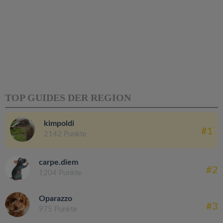
TOP GUIDES DER REGION
kimpoldi
#1
2142 Punkte
carpe.diem
#2
1204 Punkte
Oparazzo
#3
975 Punkte