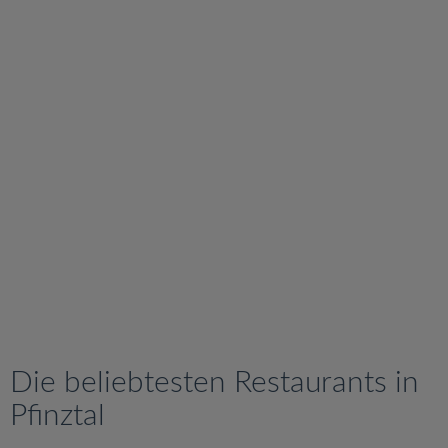
v
i
g
a
t
i
o
n
Die beliebtesten Restaurants in
Pfinztal