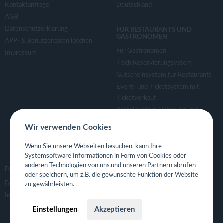
Kontaktanfrage
Deutschland
AGB
Datenschutzerklärung
FÜR RESTAURANTS UND
GASTRONOMEN
APP- & Benutzerdaten löschen
Für Gastronomen
Impressum
Tisch Reservierungsystem
Gutscheinsystem für Restaurants
Event- und Ticketsystem mit
Ticketverkauf
Bestellsystem Lieferung und
TakeAway
Wir verwenden Cookies
Webseiten für Restaurant
Eigene App für Restaurant
Wenn Sie unsere Webseiten besuchen, kann Ihre
Systemsoftware Informationen in Form von Cookies oder
anderen Technologien von uns und unseren Partnern abrufen
FOLGE UNS
oder speichern, um z.B. die gewünschte Funktion der Website
Facebook
zu gewährleisten.
Instagram
Einstellungen
Akzeptieren