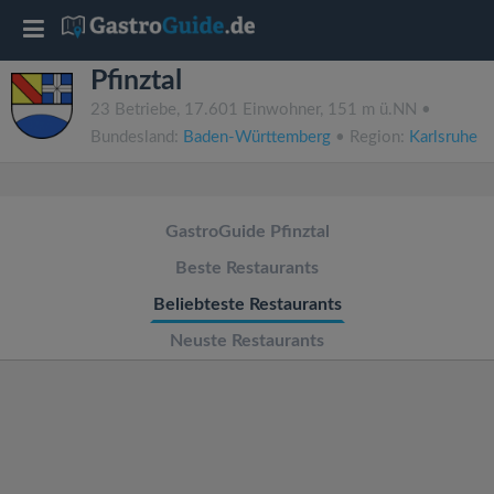
T
Pfinztal
o
23 Betriebe, 17.601 Einwohner, 151 m ü.NN •
Bundesland:
Baden-Württemberg
• Region:
Karlsruhe
g
g
GastroGuide Pfinztal
l
Beste Restaurants
Beliebteste Restaurants
e
Neuste Restaurants
n
a