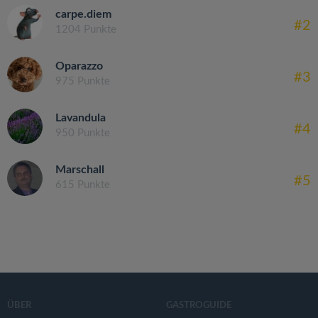
carpe.diem
#2
1204 Punkte
Oparazzo
#3
975 Punkte
Lavandula
#4
950 Punkte
Marschall
#5
615 Punkte
ÜBER
GASTROGUIDE