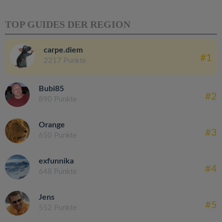
TOP GUIDES DER REGION
carpe.diem
#1
2217 Punkte
Bubi85
#2
890 Punkte
Orange
#3
650 Punkte
exfunnika
#4
648 Punkte
Jens
#5
552 Punkte