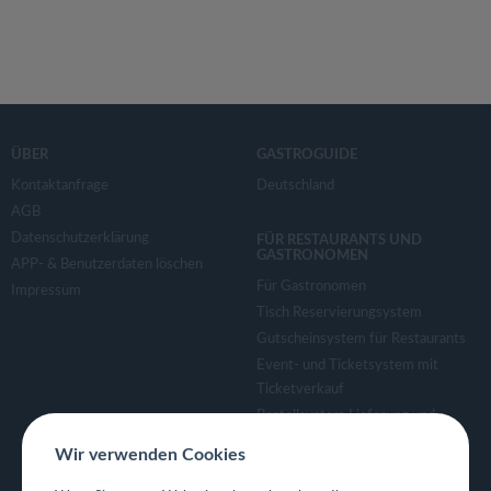
ÜBER
GASTROGUIDE
Kontaktanfrage
Deutschland
AGB
Datenschutzerklärung
FÜR RESTAURANTS UND
GASTRONOMEN
APP- & Benutzerdaten löschen
Für Gastronomen
Impressum
Tisch Reservierungsystem
Gutscheinsystem für Restaurants
Event- und Ticketsystem mit
Ticketverkauf
Bestellsystem Lieferung und
TakeAway
Wir verwenden Cookies
Webseiten für Restaurant