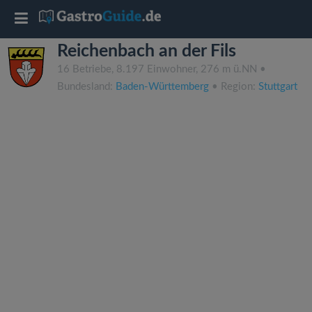
T
Reichenbach an der Fils
o
16 Betriebe, 8.197 Einwohner, 276 m ü.NN •
Bundesland:
Baden-Württemberg
• Region:
Stuttgart
g
g
l
e
n
a