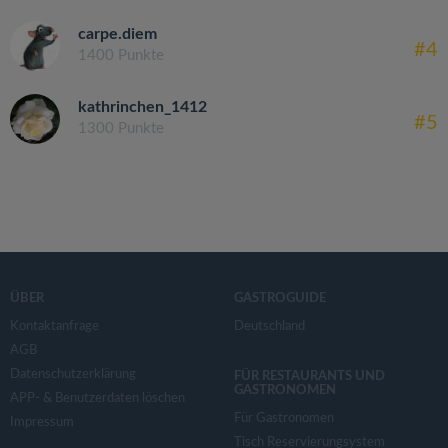
carpe.diem
#4
1400 Punkte
kathrinchen_1412
#5
1300 Punkte
ÜBER
GASTROGUIDE
Kontaktanfrage
Deutschland
AGB
Datenschutzerklärung
FÜR RESTAURANTS UND
GASTRONOMEN
APP- & Benutzerdaten löschen
Für Gastronomen
Impressum
Tisch Reservierungsystem