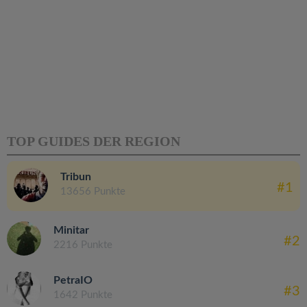
TOP GUIDES DER REGION
Tribun
#1
13656 Punkte
Minitar
#2
2216 Punkte
PetraIO
#3
1642 Punkte