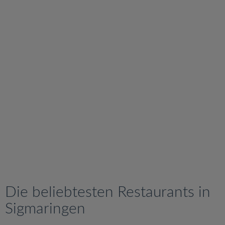
v
i
g
a
t
i
o
n
Die beliebtesten Restaurants in
Sigmaringen