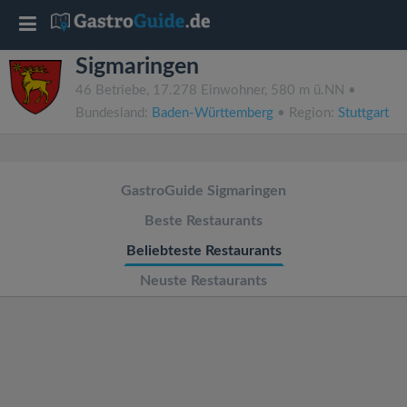
T
Sigmaringen
o
46 Betriebe, 17.278 Einwohner, 580 m ü.NN •
Bundesland:
Baden-Württemberg
• Region:
Stuttgart
g
g
GastroGuide Sigmaringen
l
Beste Restaurants
Beliebteste Restaurants
e
Neuste Restaurants
n
a