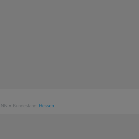
ü.NN • Bundesland:
Hessen