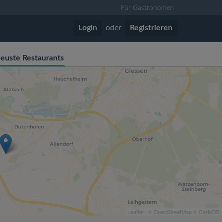
Für Gastronomen
Login
oder
Registrieren
euste Restaurants
Leaflet
| ©
OpenStreetMap
©
CartoDB