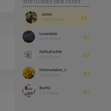
TOP GUIDES DER STADT
stekis
#1
6104 Punkte
Lavandula
#2
2650 Punkte
NoTeaForMe
#3
1700 Punkte
historymaker_s
#4
1050 Punkte
BuMü
#5
728 Punkte