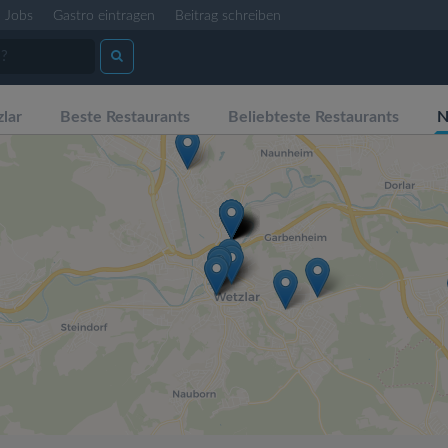
Jobs
Gastro eintragen
Beitrag schreiben
lar
Beste Restaurants
Beliebteste Restaurants
N