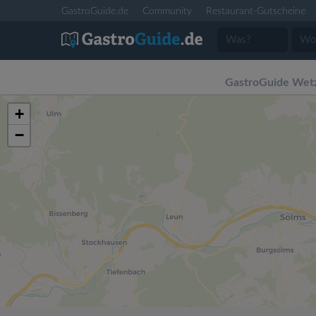
GastroGuide.de
Community
Restaurant-Gutscheine
GastroGuide Wetz
+
−