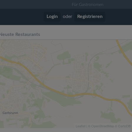
Für Gastronomen
Login
oder
Registrieren
Neuste Restaurants
Leaflet
| ©
OpenStreetMap
©
CartoDB