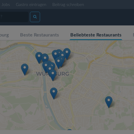
Jobs
Gastro eintragen
Beitrag schreiben
burg
Beste Restaurants
Beliebteste Restaurants