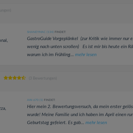
ungen)
SHANEYMAC (134)
FINDET:
GastroGuide Vorgeplänkel (zur Kritik wie immer nur e
onal,
wenig nach unten scrollen) Es ist mir bis heute ein Rä
warum ich im Frühling...
mehr lesen
(3 Bewertungen)
AW-670 (1)
FINDET:
Hier mein 2. Bewertungsversuch, da mein erster gelös
zza,
wurde! Meine Familie und ich haben im April einen ru
Geburtstag gefeiert. Es gab...
mehr lesen