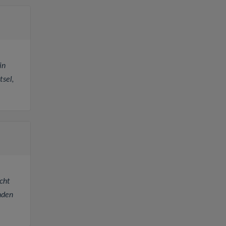
in
tsel,
cht
nden