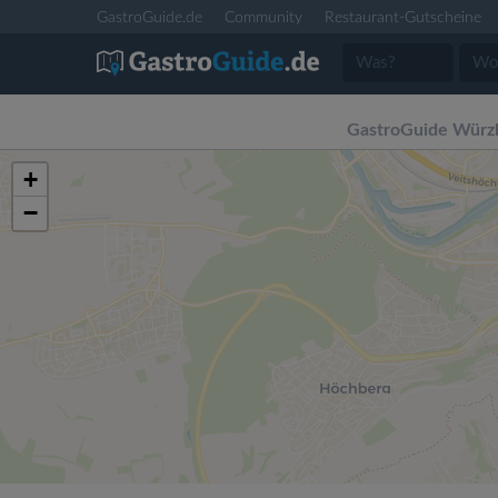
GastroGuide.de
Community
Restaurant-Gutscheine
GastroGuide Würz
+
−