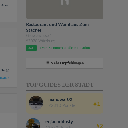
, ...
Restaurant und Weinhaus Zum
Stachel
Gressengasse 1
97070 Würzburg
1 von 3 empfehlen diese Location
33%
Mehr Empfehlungen
erung.
lesen
TOP GUIDES DER STADT
manowar02
#1
22310 Punkte
enjaunddusty
#2
12673 Punkte