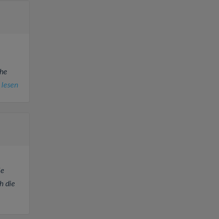
che
 lesen
ie
h die