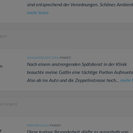
sind entsprechend der Verordnungen. Schönes Ambiente
mehr lesen
gen)
ENJAUNDDUSTY (294)
FINDET:
Nach einem anstrengenden Spätdienst in der Klinik
en
brauchte meine Gattin eine tüchtige Portion Aufmunt
Also ab ins Auto und die Zeppelinstrasse hoch...
mehr 
wertungen)
MINITAR (1415)
FINDET:
r
Diese kuriose Besonderheit dürfte es ausserhalb von