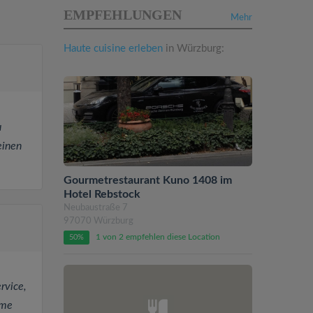
EMPFEHLUNGEN
Mehr
Haute cuisine erleben
in Würzburg:
u
einen
Gourmetrestaurant Kuno 1408 im
Hotel Rebstock
Neubaustraße 7
97070 Würzburg
1 von 2 empfehlen diese Location
50%
rvice,
hme