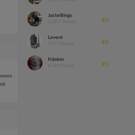
JarJarBings
#3
12455 Punkte
Levent
#4
7757 Punkte
Fränkin
#5
6789 Punkte
annten
nds