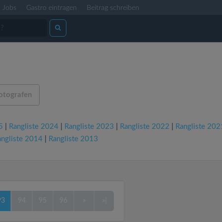
Jobs
Gastro eintragen
Beitrag schreiben
otografen
5
|
Rangliste 2024
|
Rangliste 2023
|
Rangliste 2022
|
Rangliste 202
angliste 2014
|
Rangliste 2013
93
94
95
96
»
»|