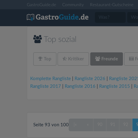
GastroGuide.de
Community
Restaurant-Gutscheine
Top sozial
Top
Kritiker
Freunde
F
Komplette Rangliste
|
Rangliste 2026
|
Rangliste 202
Rangliste 2017
|
Rangliste 2016
|
Rangliste 2015
|
R
Seite 93 von 100
|«
«
90
91
92