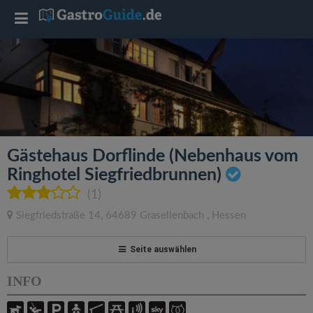
T
o
g
g
Gästehaus Dorflinde (Nebenhaus vom
l
Ringhotel Siegfriedbrunnen)
(1)
e
Siegfriedstraße 14
,
64689
Grasellenbach
,
Hessen
n
Seite auswählen
a
INFO