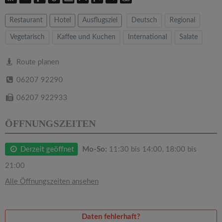
v
Restaurant
Hotel
Ausflugsziel
Deutsch
Regional
i
Vegetarisch
Kaffee und Kuchen
International
Salate
g
Route planen
a
06207 92290
06207 922933
t
ÖFFNUNGSZEITEN
i
Derzeit geöffnet
Mo-So:
11:30 bis 14:00, 18:00 bis
o
21:00
Alle Öffnungszeiten ansehen
n
Daten fehlerhaft?