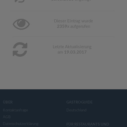
Dieser Eintrag wurde
2359
x aufgerufen
Letzte Aktualisierung
am
19.03.2017
ÜBER
GASTROGUIDE
Kontaktanfrage
Deutschland
AGB
Datenschutzerklärung
FÜR RESTAURANTS UND