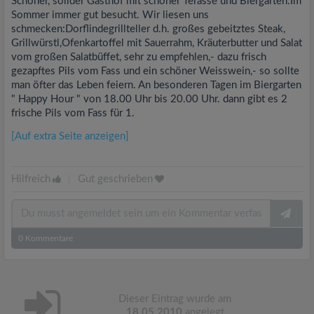
Schöner, solider Gasthof mit schöner Terasse und Biergarten.Im
Sommer immer gut besucht. Wir liesen uns
schmecken:Dorflindegrillteller d.h. großes gebeitztes Steak,
Grillwürstl,Ofenkartoffel mit Sauerrahm, Kräuterbutter und Salat
vom großen Salatbüffet, sehr zu empfehlen,- dazu frisch
gezapftes Pils vom Fass und ein schöner Weisswein,- so sollte
man öfter das Leben feiern. An besonderen Tagen im Biergarten
" Happy Hour " von 18.00 Uhr bis 20.00 Uhr. dann gibt es 2
frische Pils vom Fass für 1.
[Auf extra Seite anzeigen]
Hilfreich
|
Gut geschrieben
0
Kommentare
Dieser Eintrag wurde am
18.05.2010
angelegt