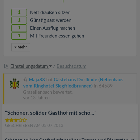
1
Nett draußen sitzen
1
Günstig satt werden
1
Einen Ausflug machen
1
Mit Freunden essen gehen
Mehr
Einstellungsdatum
/
Besuchsdatum
Maja88
hat
Gästehaus Dorflinde (Nebenhaus
vom Ringhotel Siegfriedbrunnen)
in 64689
Grasellenbach bewertet.
vor 13 Jahren
"Schöner, solider Gasthof mit schö..."
GESCHRIEBEN AM 05.07.2013