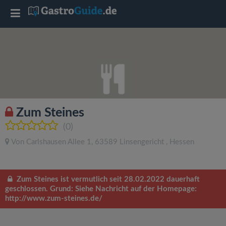
T
o
g
g
Zum Steines
l
(0)
Von Carlshausen Allee 1
,
63589
Linsengericht
,
Hessen
e
n
Zum Steines ist vermutlich seit 28.02.2022 dauerhaft
geschlossen. Grund: Siehe Nachricht auf der Homepage:
http://www.zum-steines.de/
a