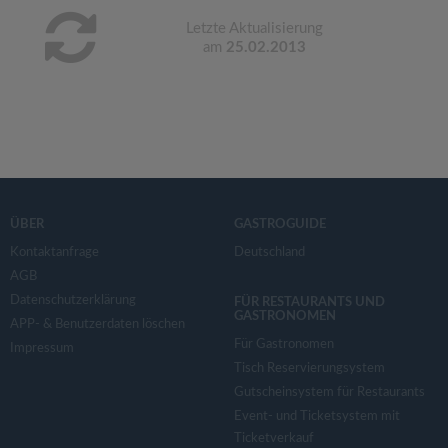
Letzte Aktualisierung
am
25.02.2013
ÜBER
GASTROGUIDE
Kontaktanfrage
Deutschland
AGB
Datenschutzerklärung
FÜR RESTAURANTS UND
GASTRONOMEN
APP- & Benutzerdaten löschen
Für Gastronomen
Impressum
Tisch Reservierungsystem
Gutscheinsystem für Restaurants
Event- und Ticketsystem mit
Ticketverkauf