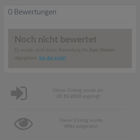
v
0 Bewertungen
i
g
Noch nicht bewertet
a
Es wurde noch keine Bewertung für
Zum Steines
abgegeben.
Sei der erste!
t
i
Dieser Eintrag wurde am
20.10.2010
angelegt
o
n
Dieser Eintrag wurde
496
x aufgerufen