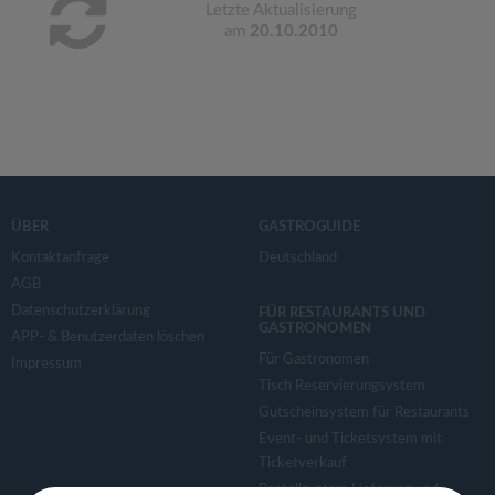
Letzte Aktualisierung
am
20.10.2010
ÜBER
GASTROGUIDE
Kontaktanfrage
Deutschland
AGB
Datenschutzerklärung
FÜR RESTAURANTS UND
GASTRONOMEN
APP- & Benutzerdaten löschen
Für Gastronomen
Impressum
Tisch Reservierungsystem
Gutscheinsystem für Restaurants
Event- und Ticketsystem mit
Ticketverkauf
Bestellsystem Lieferung und