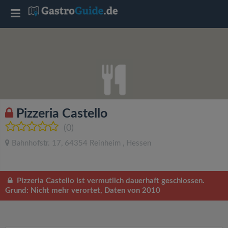
T
o
g
g
Pizzeria Castello
l
(0)
Bahnhofstr. 17
,
64354
Reinheim
,
Hessen
e
n
Pizzeria Castello ist vermutlich dauerhaft geschlossen.
Grund: Nicht mehr verortet, Daten von 2010
a