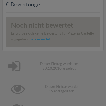
v
0 Bewertungen
i
Noch nicht bewertet
g
Es wurde noch keine Bewertung für
Pizzeria Castello
a
abgegeben.
Sei der erste!
t
i
Dieser Eintrag wurde am
20.10.2010
angelegt
o
Dieser Eintrag wurde
n
568
x aufgerufen