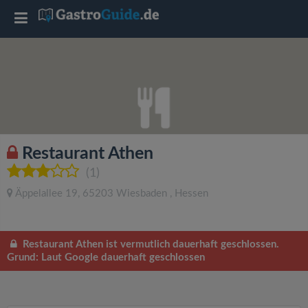
T
o
g
g
Restaurant Athen
l
(1)
Äppelallee 19
,
65203
Wiesbaden
,
Hessen
e
n
Restaurant Athen ist vermutlich dauerhaft geschlossen.
Grund: Laut Google dauerhaft geschlossen
a