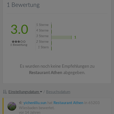
v
1 Bewertung
i
5
Sterne
3.0
g
4
Sterne
3
Sterne
1
a
2
Sterne
1
Bewertung
1
Stern
t
Es wurden noch keine Empfehlungen zu
i
Restaurant Athen
abgegeben.
o
Einstellungsdatum
/
Besuchsdatum
n
yichenlilu.sun
hat
Restaurant Athen
in 65203
Wiesbaden bewertet.
vor 14 Jahren