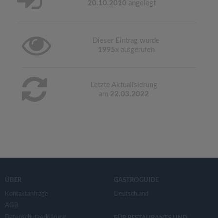
20.10.2010
angelegt
Dieser Eintrag wurde
1995
x aufgerufen
Letzte Aktualisierung
am
22.03.2022
ÜBER
GASTROGUIDE
Kontaktanfrage
Deutschland
AGB
Datenschutzerklärung