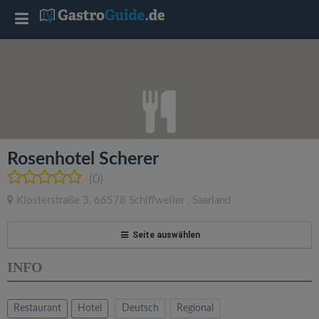
T
o
g
g
Rosenhotel Scherer
l
(0)
Klosterstraße 3
,
66578
Schiffweiler
,
Saarland
e
Seite auswählen
n
INFO
a
Restaurant
Hotel
Deutsch
Regional