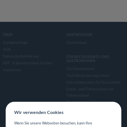
ÜBER
GASTROGUIDE
Kontaktanfrage
Deutschland
AGB
Datenschutzerklärung
FÜR RESTAURANTS UND
GASTRONOMEN
APP- & Benutzerdaten löschen
Für Gastronomen
Impressum
Tisch Reservierungsystem
Gutscheinsystem für Restaurants
Event- und Ticketsystem mit
Ticketverkauf
Bestellsystem Lieferung und
TakeAway
Wir verwenden Cookies
Webseiten für Restaurant
Eigene App für Restaurant
Wenn Sie unsere Webseiten besuchen, kann Ihre