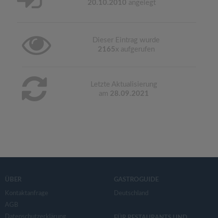
20.10.2010
angelegt
Dieser Eintrag wurde
2165
x aufgerufen
Letzte Aktualisierung
am
28.09.2021
ÜBER
GASTROGUIDE
Kontaktanfrage
Deutschland
AGB
Datenschutzerklärung
FÜR RESTAURANTS UND