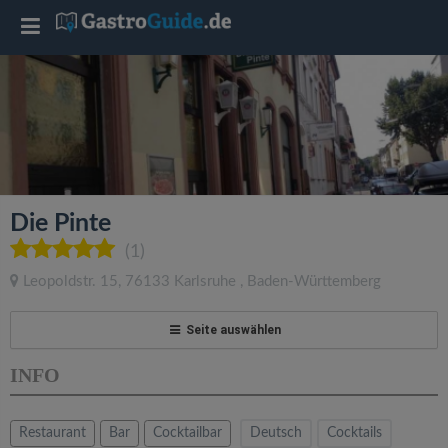
T
o
g
g
Die Pinte
l
(1)
Leopoldstr. 15
,
76133
Karlsruhe
,
Baden-Württemberg
e
Seite auswählen
n
INFO
a
Restaurant
Bar
Cocktailbar
Deutsch
Cocktails