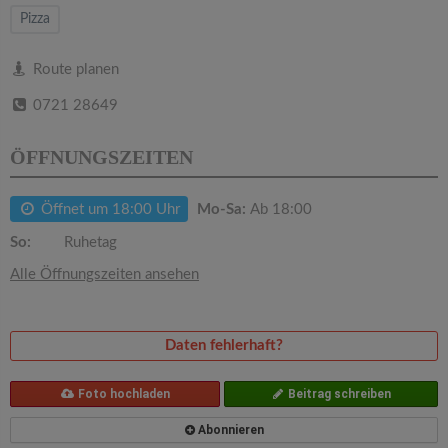
v
Pizza
i
Route planen
0721 28649
g
ÖFFNUNGSZEITEN
a
Öffnet um 18:00 Uhr
Mo-Sa:
Ab 18:00
t
So:
Ruhetag
i
Alle Öffnungszeiten ansehen
o
Daten fehlerhaft?
n
Foto hochladen
Beitrag schreiben
Abonnieren