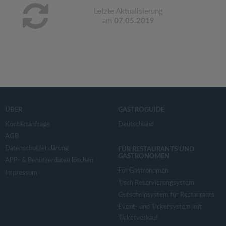
Letzte Aktualisierung
am
07.05.2019
ÜBER
GASTROGUIDE
Kontaktanfrage
Deutschland
AGB
Datenschutzerklärung
FÜR RESTAURANTS UND
GASTRONOMEN
APP- & Benutzerdaten löschen
Für Gastronomen
Impressum
Tisch Reservierungsystem
Gutscheinsystem für Restaurants
Event- und Ticketsystem mit
Ticketverkauf