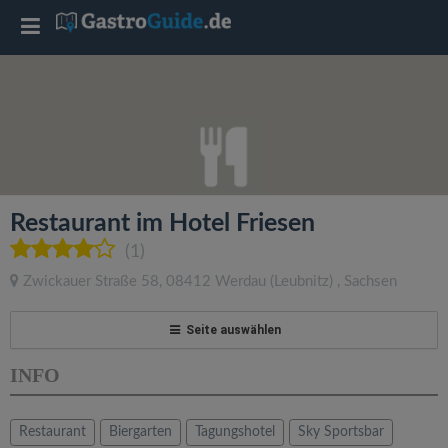
T
o
g
g
Restaurant im Hotel Friesen
l
(1)
Zwickauer Straße 58
,
08412
Werdau
(Leubnitz)
,
Sachsen
e
Seite auswählen
n
INFO
a
Restaurant
Biergarten
Tagungshotel
Sky Sportsbar