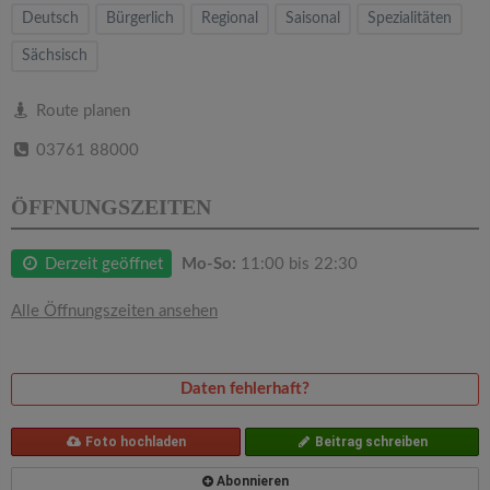
v
Deutsch
Bürgerlich
Regional
Saisonal
Spezialitäten
Sächsisch
i
Route planen
g
03761 88000
a
ÖFFNUNGSZEITEN
t
Derzeit geöffnet
Mo-So:
11:00 bis 22:30
i
Alle Öffnungszeiten ansehen
o
Daten fehlerhaft?
n
Foto hochladen
Beitrag schreiben
Abonnieren