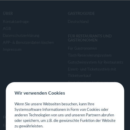
ÜBER
GASTROGUIDE
Kontaktanfrage
Deutschland
AGB
Datenschutzerklärung
FÜR RESTAURANTS UND
GASTRONOMEN
APP- & Benutzerdaten löschen
Für Gastronomen
Impressum
Tisch Reservierungsystem
Gutscheinsystem für Restaurants
Event- und Ticketsystem mit
Ticketverkauf
Bestellsystem Lieferung und
TakeAway
Wir verwenden Cookies
Webseiten für Restaurant
Eigene App für Restaurant
Wenn Sie unsere Webseiten besuchen, kann Ihre
Systemsoftware Informationen in Form von Cookies oder
anderen Technologien von uns und unseren Partnern abrufen
FOLGE UNS
oder speichern, um z.B. die gewünschte Funktion der Website
Facebook
zu gewährleisten.