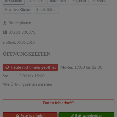
v
Restaurant
Deutsch
Italienisch
Regional
Saisonal
Kreative Küche
Spezialitäten
i
Route planen
g
07251 300373
a
Eröffnet: 03.05.2014
ÖFFNUNGSZEITEN
t
Heute nicht mehr geöffnet
Mo-Sa:
17:00 bis 22:00
i
So:
12:00 bis 15:00
o
Alle Öffnungszeiten ansehen
n
Daten fehlerhaft?
Foto hochladen
Beitrag schreiben