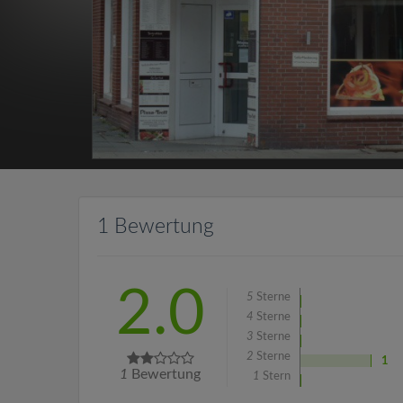
1 Bewertung
2.0
5
Sterne
4
Sterne
3
Sterne
2
Sterne
1
1
Bewertung
1
Stern