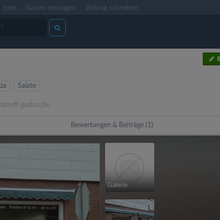
Jobs
Gastro eintragen
Beitrag schreiben
B
zza
Salate
zatreff-gastro.de/
Bewertungen & Beiträge (1)
Galerie