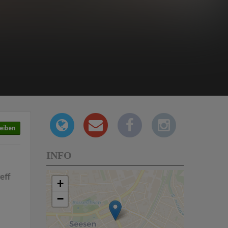
eiben
INFO
eff
+
−