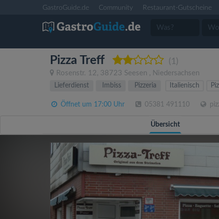
GastroGuide.de
Community
Restaurant-Gutscheine
Pizza Treff
(1)
Rosenstr. 12
,
38723
Seesen
,
Niedersachsen
Lieferdienst
Imbiss
Pizzeria
Italienisch
Pi
Öffnet um 17:00 Uhr
05381 491110
piz
Übersicht