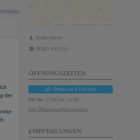
chsdatum
Leaflet
| ©
OpenStreetMap
©
CartoDB
Route planen
05381 491110
ÖFFNUNGSZEITEN
ich
Öffnet um 17:00 Uhr
ng der
Mo-So:
17:00 bis 23:00
Alle Öffnungszeiten ansehen
önnte
t:
EMPFEHLUNGEN