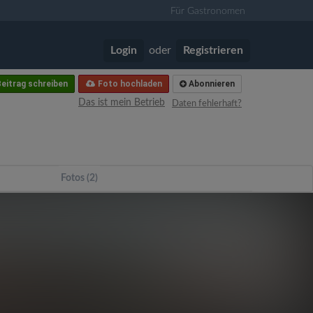
Für Gastronomen
Login
oder
Registrieren
eitrag schreiben
Foto hochladen
Abonnieren
Das ist mein Betrieb
Daten fehlerhaft?
Fotos (2)