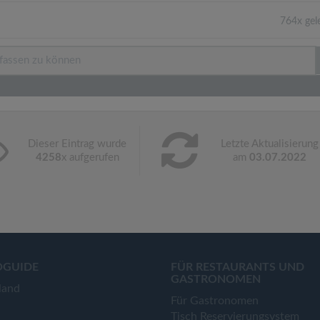
764x gel
Dieser Eintrag wurde
Letzte Aktualisierung
4258
x aufgerufen
am
03.07.2022
OGUIDE
FÜR RESTAURANTS UND
GASTRONOMEN
land
Für Gastronomen
Tisch Reservierungsystem