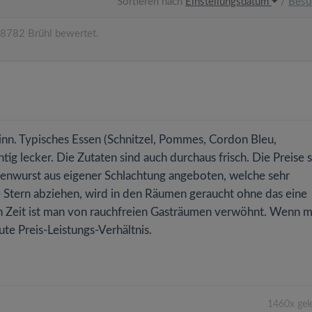
Sortieren nach
Einstellungsdatum
/
Besu
8782 Brühl bewertet.
Sinn. Typisches Essen (Schnitzel, Pommes, Cordon Bleu,
htig lecker. Die Zutaten sind auch durchaus frisch. Die Preise 
senwurst aus eigener Schlachtung angeboten, welche sehr
ne Stern abziehen, wird in den Räumen geraucht ohne das eine
gen Zeit ist man von rauchfreien Gasträumen verwöhnt. Wenn 
ute Preis-Leistungs-Verhältnis.
1460x gel