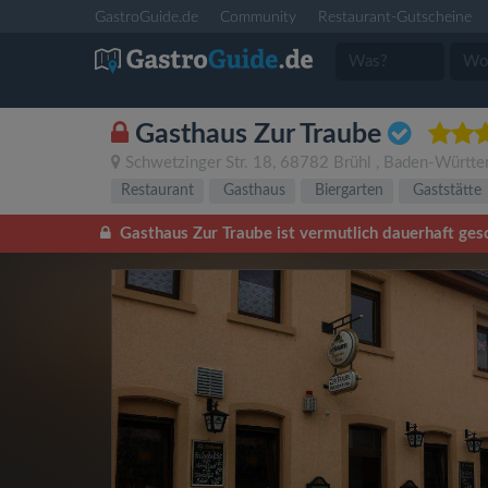
GastroGuide.de
Community
Restaurant-Gutscheine
Gasthaus Zur Traube
Schwetzinger Str. 18
,
68782
Brühl
,
Baden-Württe
Restaurant
Gasthaus
Biergarten
Gaststätte
Gasthaus Zur Traube ist vermutlich dauerhaft ges