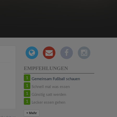
EMPFEHLUNGEN
1
Gemeinsam Fußball schauen
1
Schnell mal was essen
1
Günstig satt werden
1
Lecker essen gehen
Mehr