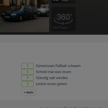
User-Fotos
360° Pano
1
Gemeinsam Fußball schauen
1
Schnell mal was essen
1
Günstig satt werden
1
Lecker essen gehen
Mehr