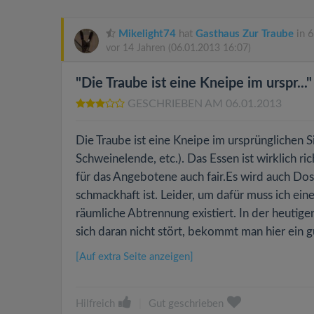
Mikelight74
hat
Gasthaus Zur Traube
in 6
vor 14 Jahren
(06.01.2013 16:07)
"Die Traube ist eine Kneipe im urspr..."
GESCHRIEBEN AM 06.01.2013
Die Traube ist eine Kneipe im ursprünglichen 
Schweinelende, etc.). Das Essen ist wirklich ric
für das Angebotene auch fair.Es wird auch Do
schmackhaft ist. Leider, um dafür muss ich ei
räumliche Abtrennung existiert. In der heuti
sich daran nicht stört, bekommt man hier ein g
[Auf extra Seite anzeigen]
Hilfreich
|
Gut geschrieben