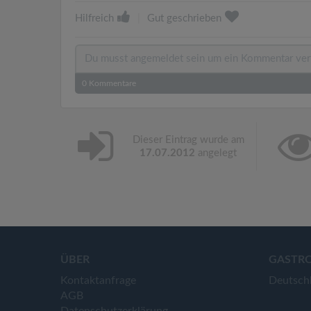
Hilfreich
|
Gut geschrieben
0
Kommentare
Dieser Eintrag wurde am
17.07.2012
angelegt
ÜBER
GASTR
Kontaktanfrage
Deutsch
AGB