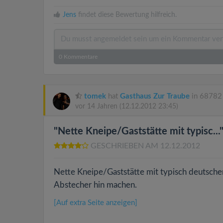
Jens
findet diese Bewertung hilfreich.
0
Kommentare
tomek
hat
Gasthaus Zur Traube
in 68782 
vor 14 Jahren
(12.12.2012 23:45)
"Nette Kneipe/Gaststätte mit typisc...
GESCHRIEBEN AM 12.12.2012
Nette Kneipe/Gaststätte mit typisch deutsche
Abstecher hin machen.
[Auf extra Seite anzeigen]