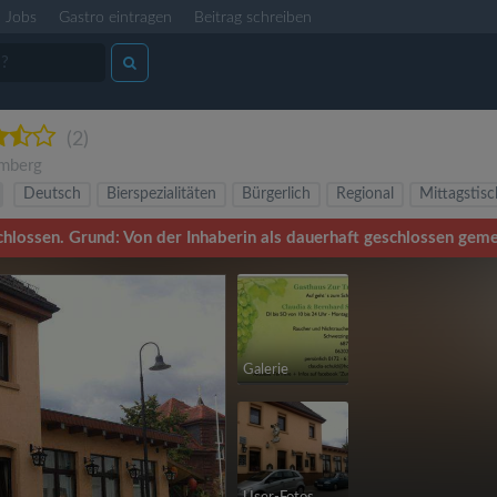
Jobs
Gastro eintragen
Beitrag schreiben
(2)
mberg
Deutsch
Bierspezialitäten
Bürgerlich
Regional
Mittagstisc
chlossen. Grund: Von der Inhaberin als dauerhaft geschlossen geme
Galerie