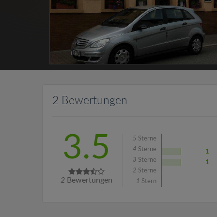
2 Bewertungen
3.5
5
Sterne
4
Sterne
1
3
Sterne
1
2
Sterne
2
Bewertungen
1
Stern