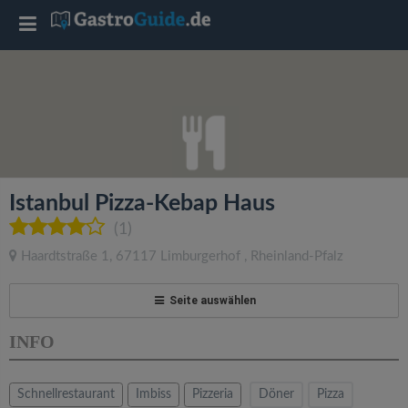
T
o
g
g
Istanbul Pizza-Kebap Haus
l
(1)
Haardtstraße 1
,
67117
Limburgerhof
,
Rheinland-Pfalz
e
Seite auswählen
n
INFO
a
Schnellrestaurant
Imbiss
Pizzeria
Döner
Pizza