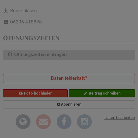
v
Route planen
i
06236 418898
g
ÖFFNUNGSZEITEN
a
Öffnungszeiten eintragen
t
Daten fehlerhaft?
i
Foto hochladen
Beitrag schreiben
o
Abonnieren
n
Daten bearbeiten