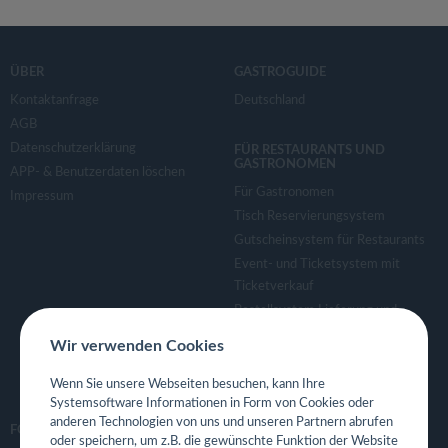
ÜBER
GASTROGUIDE
Kontaktanfrage
Deutschland
AGB
Datenschutzerklärung
FÜR RESTAURANTS UND
GASTRONOMEN
APP- & Benutzerdaten löschen
Für Gastronomen
Impressum
Tisch Reservierungsystem
Gutscheinsystem für Restaurants
Event- und Ticketsystem mit
Ticketverkauf
Bestellsystem Lieferung und
TakeAway
Wir verwenden Cookies
Webseiten für Restaurant
Eigene App für Restaurant
Wenn Sie unsere Webseiten besuchen, kann Ihre
Systemsoftware Informationen in Form von Cookies oder
anderen Technologien von uns und unseren Partnern abrufen
FOLGE UNS
oder speichern, um z.B. die gewünschte Funktion der Website