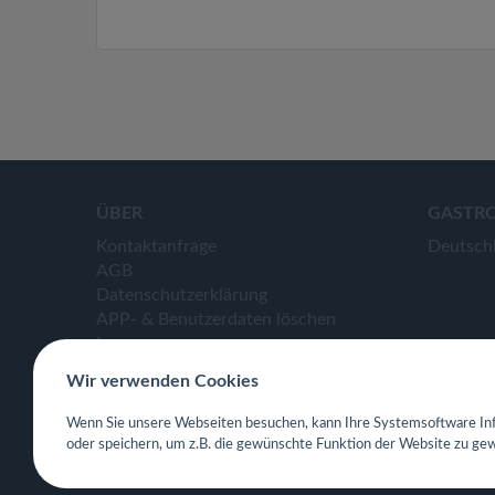
ÜBER
GASTR
Kontaktanfrage
Deutsch
AGB
Datenschutzerklärung
APP- & Benutzerdaten löschen
Impressum
Wir verwenden Cookies
Wenn Sie unsere Webseiten besuchen, kann Ihre Systemsoftware Inf
oder speichern, um z.B. die gewünschte Funktion der Website zu gew