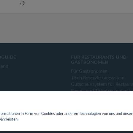
OGUIDE
FÜR RESTAURANTS UND
GASTRONOMEN
land
Für Gastronomen
Tisch Reservierungsystem
Gutscheinsystem für Restaur
Event- und Ticketsystem mit
Ticketverkauf
Bestellsystem Lieferung und
TakeAway
ormationen in Form von Cookies oder anderen Technologien von uns und unser
Webseiten für Restaurant
ährleisten.
Eigene App für Restaurant