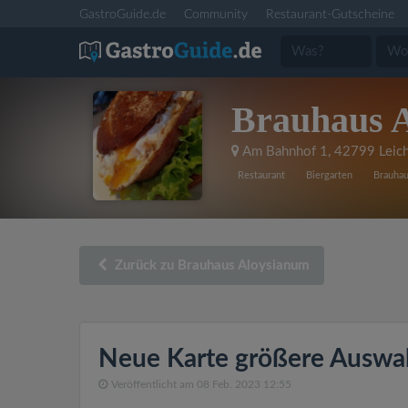
GastroGuide.de
Community
Restaurant-Gutscheine
Brauhaus 
Am Bahnhof 1
,
42799 Leich
Restaurant
Biergarten
Brauha
Zurück zu Brauhaus Aloysianum
Neue Karte größere Auswa
Veröffentlicht am 08 Feb. 2023 12:55