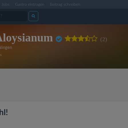
Jobs
Gastro eintragen
Beitrag schreiben
Aloysianum
(2)
lingen
us
hl!