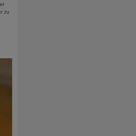
er
er zu