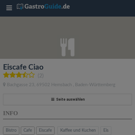
T
o
g
g
Eiscafe Ciao
l
(2)
Bachgasse 23
,
69502
Hemsbach
,
Baden-Württemberg
e
Seite auswählen
n
INFO
a
Bistro
Cafe
Eiscafe
Kaffee und Kuchen
Eis