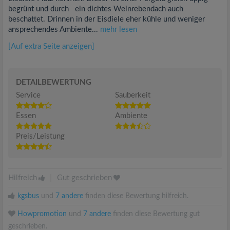
begrünt und durch ein dichtes Weinrebendach auch
beschattet. Drinnen in der Eisdiele eher kühle und weniger
ansprechendes Ambiente...
mehr lesen
[Auf extra Seite anzeigen]
DETAILBEWERTUNG
Service
Sauberkeit
Essen
Ambiente
Preis/Leistung
Hilfreich
|
Gut geschrieben
kgsbus
und
7 andere
finden diese Bewertung hilfreich.
Howpromotion
und
7 andere
finden diese Bewertung gut
geschrieben.