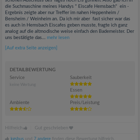
schönen Abschluss des Tages noch Eis gönnen. Also gab ich in
die Suchmaschine meines Handys " Eiscafe Hemsbach" ein -
Ergebnis zeigte aber nur Treffer im nahen Heppenheim /
Bensheim / Weinheim an. Da ich mir aber fast sicher war das
es auch in Hemsbach Eiscafes geben musste, fragte ich ganz
analog auf die altmodische weise einfach den Bademeister. Der
uns bestätigte das...
mehr lesen
[Auf extra Seite anzeigen]
DETAILBEWERTUNG
Service
Sauberkeit
keine Wertung
Essen
Ambiente
Preis/Leistung
Hilfreich
|
Gut geschrieben
kgsbus
und
7 andere
finden diese Bewertung hilfreich.