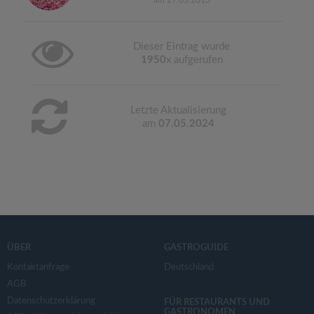
am 27.05.2013
Dieser Eintrag wurde
1950
x aufgerufen
Letzte Aktualisierung
am
07.05.2024
ÜBER
GASTROGUIDE
Kontaktanfrage
Deutschland
AGB
Datenschutzerklärung
FÜR RESTAURANTS UND
GASTRONOMEN