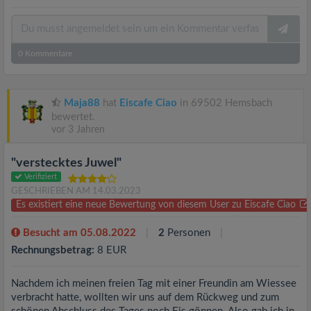
0
Kommentare
Maja88
hat
Eiscafe Ciao
in 69502 Hemsbach
bewertet.
vor 3 Jahren
"verstecktes Juwel"
Verifiziert
GESCHRIEBEN AM 14.03.2023
Es existiert eine neue Bewertung von diesem User zu Eiscafe Ciao
Besucht am 05.08.2022
2
Personen
Rechnungsbetrag:
8 EUR
Nachdem ich meinen freien Tag mit einer Freundin am Wiessee
verbracht hatte, wollten wir uns auf dem Rückweg und zum