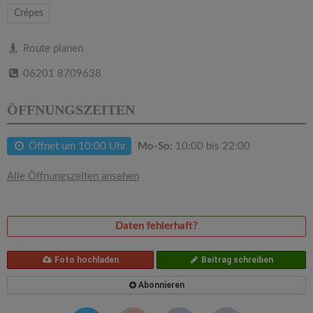
v
Crêpes
i
Route planen
06201 8709638
g
ÖFFNUNGSZEITEN
a
Öffnet um 10:00 Uhr
Mo-So:
10:00 bis 22:00
t
Alle Öffnungszeiten ansehen
i
o
Daten fehlerhaft?
n
Foto hochladen
Beitrag schreiben
Abonnieren