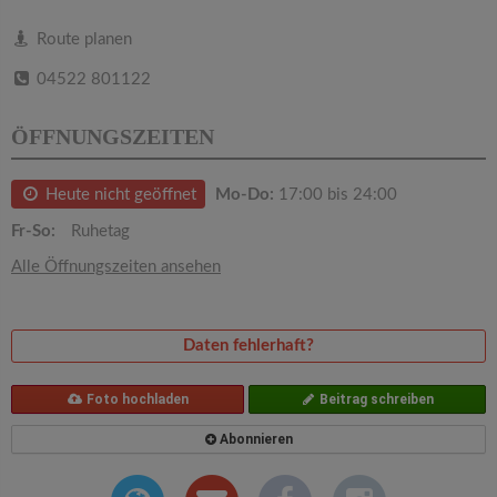
v
Route planen
i
04522 801122
g
ÖFFNUNGSZEITEN
a
Heute nicht geöffnet
Mo-Do:
17:00 bis 24:00
Fr-So:
Ruhetag
t
Alle Öffnungszeiten ansehen
i
Daten fehlerhaft?
o
Foto hochladen
Beitrag schreiben
n
Abonnieren