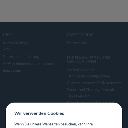
ÜBER
GASTROGUIDE
Kontaktanfrage
Deutschland
AGB
Datenschutzerklärung
FÜR RESTAURANTS UND
GASTRONOMEN
APP- & Benutzerdaten löschen
Für Gastronomen
Impressum
Tisch Reservierungsystem
Gutscheinsystem für Restaurants
Event- und Ticketsystem mit
Ticketverkauf
Bestellsystem Lieferung und
TakeAway
Wir verwenden Cookies
Webseiten für Restaurant
Eigene App für Restaurant
Wenn Sie unsere Webseiten besuchen, kann Ihre