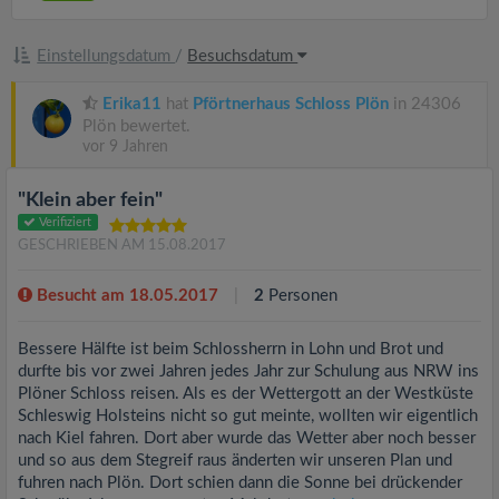
Einstellungsdatum
/
Besuchsdatum
Erika11
hat
Pförtnerhaus Schloss Plön
in 24306
Plön bewertet.
vor 9 Jahren
"Klein aber fein"
Verifiziert
GESCHRIEBEN AM 15.08.2017
Besucht am 18.05.2017
2
Personen
Bessere Hälfte ist beim Schlossherrn in Lohn und Brot und
durfte bis vor zwei Jahren jedes Jahr zur Schulung aus NRW ins
Plöner Schloss reisen. Als es der Wettergott an der Westküste
Schleswig Holsteins nicht so gut meinte, wollten wir eigentlich
nach Kiel fahren. Dort aber wurde das Wetter aber noch besser
und so aus dem Stegreif raus änderten wir unseren Plan und
fuhren nach Plön. Dort schien dann die Sonne bei drückender