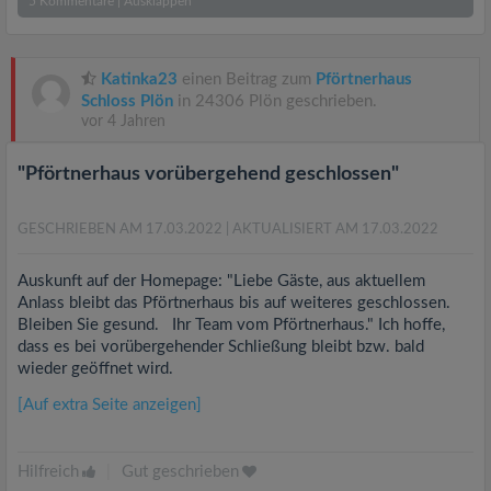
5
Kommentare
|
Ausklappen
Katinka23
einen Beitrag zum
Pförtnerhaus
Schloss Plön
in 24306 Plön geschrieben.
vor 4 Jahren
"Pförtnerhaus vorübergehend geschlossen"
GESCHRIEBEN AM 17.03.2022
| AKTUALISIERT AM 17.03.2022
Auskunft auf der Homepage: "Liebe Gäste, aus aktuellem
Anlass bleibt das Pförtnerhaus bis auf weiteres geschlossen.
Bleiben Sie gesund. Ihr Team vom Pförtnerhaus." Ich hoffe,
dass es bei vorübergehender Schließung bleibt bzw. bald
wieder geöffnet wird.
[Auf extra Seite anzeigen]
Hilfreich
|
Gut geschrieben