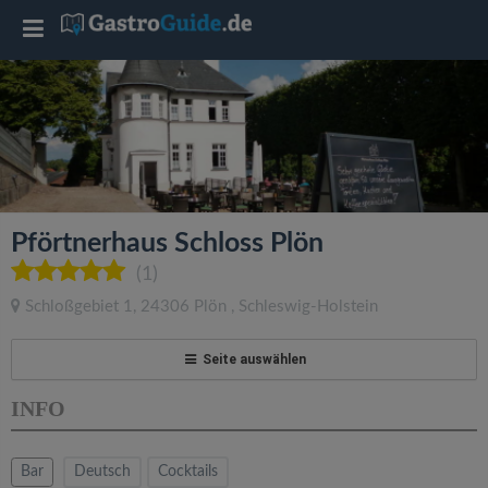
T
o
g
g
Pförtnerhaus Schloss Plön
l
(1)
Schloßgebiet 1
,
24306
Plön
,
Schleswig-Holstein
e
Seite auswählen
n
INFO
a
Bar
Deutsch
Cocktails