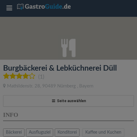
T
o
g
g
Burgbäckerei & Lebküchnerei Düll
l
(1)
Mathildenstr. 28
,
90489
Nürnberg
,
Bayern
e
Seite auswählen
n
INFO
a
Bäckerei
Ausflugsziel
Konditorei
Kaffee und Kuchen