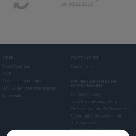
am
20.12.2013
ÜBER
GASTROGUIDE
Kontaktanfrage
Deutschland
AGB
Datenschutzerklärung
FÜR RESTAURANTS UND
GASTRONOMEN
APP- & Benutzerdaten löschen
Für Gastronomen
Impressum
Tisch Reservierungsystem
Gutscheinsystem für Restaurants
Event- und Ticketsystem mit
Ticketverkauf
Bestellsystem Lieferung und