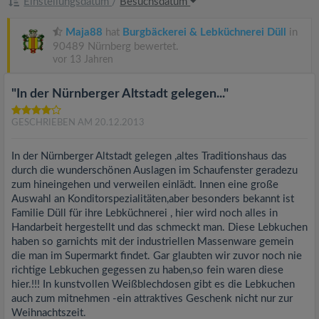
Einstellungsdatum
/
Besuchsdatum
Maja88
hat
Burgbäckerei & Lebküchnerei Düll
in
90489 Nürnberg bewertet.
vor 13 Jahren
"In der Nürnberger Altstadt gelegen..."
GESCHRIEBEN AM 20.12.2013
In der Nürnberger Altstadt gelegen ,altes Traditionshaus das
durch die wunderschönen Auslagen im Schaufenster geradezu
zum hineingehen und verweilen einlädt. Innen eine große
Auswahl an Konditorspezialitäten,aber besonders bekannt ist
Familie Düll für ihre Lebküchnerei , hier wird noch alles in
Handarbeit hergestellt und das schmeckt man. Diese Lebkuchen
haben so garnichts mit der industriellen Massenware gemein
die man im Supermarkt findet. Gar glaubten wir zuvor noch nie
richtige Lebkuchen gegessen zu haben,so fein waren diese
hier.!!! In kunstvollen Weißblechdosen gibt es die Lebkuchen
auch zum mitnehmen -ein attraktives Geschenk nicht nur zur
Weihnachtszeit.