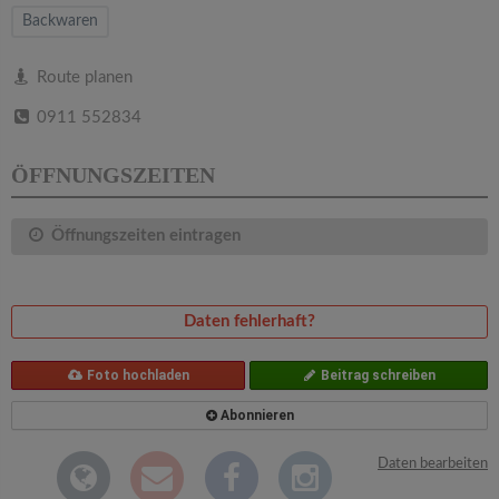
v
Backwaren
i
Route planen
0911 552834
g
ÖFFNUNGSZEITEN
a
Öffnungszeiten eintragen
t
i
Daten fehlerhaft?
o
Foto hochladen
Beitrag schreiben
n
Abonnieren
Daten bearbeiten