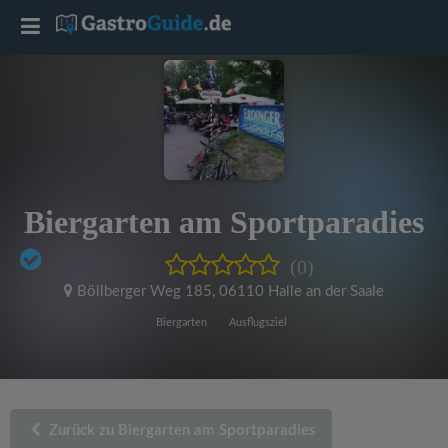
T
o
g
g
Biergarten am Sportparadies
l
(0)
e
Böllberger Weg 185
,
06110 Halle an der Saale
Biergarten
Ausflugsziel
n
a
Zurück zu Biergarten am Sportparadies