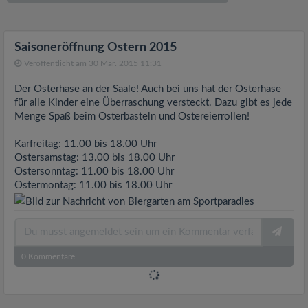
v
i
Saisoneröffnung Ostern 2015
Veröffentlicht am 30 Mar. 2015 11:31
g
Der Osterhase an der Saale! Auch bei uns hat der Osterhase
für alle Kinder eine Überraschung versteckt. Dazu gibt es jede
a
Menge Spaß beim Osterbasteln und Ostereierrollen!
Karfreitag: 11.00 bis 18.00 Uhr
t
Ostersamstag: 13.00 bis 18.00 Uhr
Ostersonntag: 11.00 bis 18.00 Uhr
i
Ostermontag: 11.00 bis 18.00 Uhr
o
n
0
Kommentare