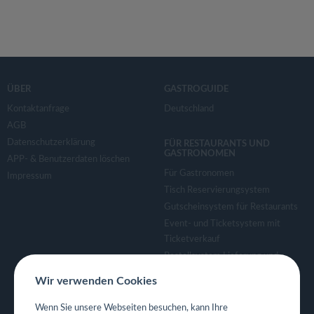
ÜBER
GASTROGUIDE
Kontaktanfrage
Deutschland
AGB
Datenschutzerklärung
FÜR RESTAURANTS UND
GASTRONOMEN
APP- & Benutzerdaten löschen
Für Gastronomen
Impressum
Tisch Reservierungsystem
Gutscheinsystem für Restaurants
Event- und Ticketsystem mit
Ticketverkauf
Bestellsystem Lieferung und
TakeAway
Wir verwenden Cookies
Webseiten für Restaurant
Eigene App für Restaurant
Wenn Sie unsere Webseiten besuchen, kann Ihre