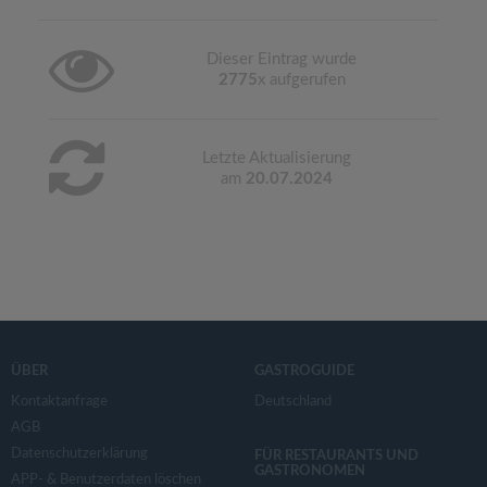
Dieser Eintrag wurde
2775
x aufgerufen
Letzte Aktualisierung
am
20.07.2024
ÜBER
GASTROGUIDE
Kontaktanfrage
Deutschland
AGB
Datenschutzerklärung
FÜR RESTAURANTS UND
GASTRONOMEN
APP- & Benutzerdaten löschen