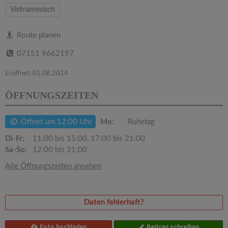
v
Vietnamesisch
i
Route planen
07151 9662197
g
Eröffnet: 01.08.2014
a
ÖFFNUNGSZEITEN
t
Öffnet um 12:00 Uhr
Mo:
Ruhetag
i
Di-Fr:
11:00 bis 15:00, 17:00 bis 21:00
Sa-So:
12:00 bis 21:00
o
Alle Öffnungszeiten ansehen
n
Daten fehlerhaft?
Foto hochladen
Beitrag schreiben