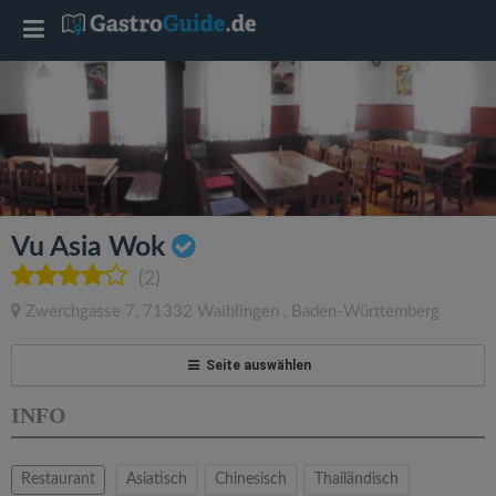
T
o
g
g
Vu Asia Wok
l
(2)
Zwerchgasse 7
,
71332
Waiblingen
,
Baden-Württemberg
e
Seite auswählen
n
INFO
a
Restaurant
Asiatisch
Chinesisch
Thailändisch