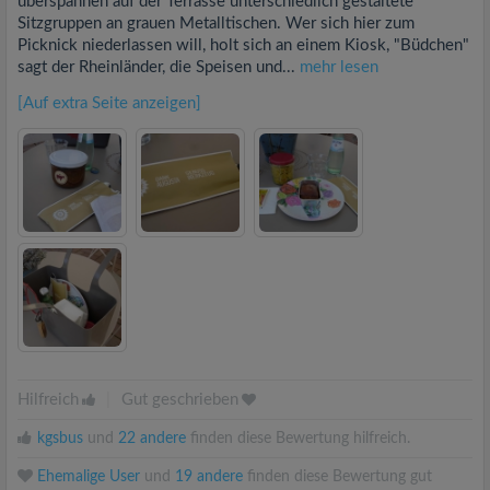
überspannen auf der Terrasse unterschiedlich gestaltete
Sitzgruppen an grauen Metalltischen. Wer sich hier zum
Picknick niederlassen will, holt sich an einem Kiosk, "Büdchen"
sagt der Rheinländer, die Speisen und...
mehr lesen
[Auf extra Seite anzeigen]
Hilfreich
|
Gut geschrieben
kgsbus
und
22 andere
finden diese Bewertung hilfreich.
Ehemalige User
und
19 andere
finden diese Bewertung gut