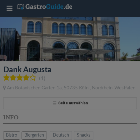
T
o
g
g
Dank Augusta
l
(1)
Am Botanischen Garten 1a
,
50735
Köln
,
Nordrhein-Westfalen
e
Seite auswählen
n
INFO
a
Bistro
Biergarten
Deutsch
Snacks