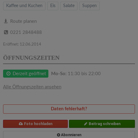
v
Kaffee und Kuchen
Eis
Salate
Suppen
i
Route planen
0221 2848488
g
Eröffnet: 12.06.2014
a
ÖFFNUNGSZEITEN
t
Derzeit geöffnet
Mo-So:
11:30 bis 22:00
i
Alle Öffnungszeiten ansehen
o
Daten fehlerhaft?
n
Foto hochladen
Beitrag schreiben
Abonnieren