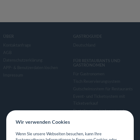
ÜBER
GASTROGUIDE
Kontaktanfrage
Deutschland
AGB
Datenschutzerklärung
FÜR RESTAURANTS UND
GASTRONOMEN
APP- & Benutzerdaten löschen
Für Gastronomen
Impressum
Tisch Reservierungsystem
Gutscheinsystem für Restaurants
Event- und Ticketsystem mit
Ticketverkauf
Bestellsystem Lieferung und
TakeAway
Wir verwenden Cookies
Webseiten für Restaurant
Eigene App für Restaurant
Wenn Sie unsere Webseiten besuchen, kann Ihre