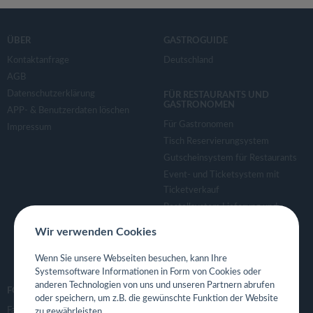
ÜBER
GASTROGUIDE
Kontaktanfrage
Deutschland
AGB
Datenschutzerklärung
FÜR RESTAURANTS UND
GASTRONOMEN
APP- & Benutzerdaten löschen
Für Gastronomen
Impressum
Tisch Reservierungsystem
Gutscheinsystem für Restaurants
Event- und Ticketsystem mit
Ticketverkauf
Bestellsystem Lieferung und
TakeAway
Wir verwenden Cookies
Webseiten für Restaurant
Eigene App für Restaurant
Wenn Sie unsere Webseiten besuchen, kann Ihre
Systemsoftware Informationen in Form von Cookies oder
anderen Technologien von uns und unseren Partnern abrufen
FOLGE UNS
oder speichern, um z.B. die gewünschte Funktion der Website
Facebook
zu gewährleisten.