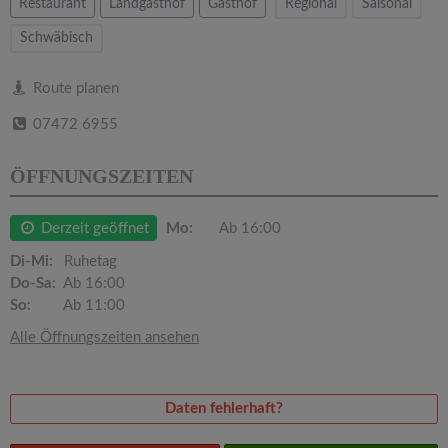
v
Restaurant
Landgasthof
Gasthof
Regional
Saisonal
Schwäbisch
i
Route planen
g
07472 6955
a
ÖFFNUNGSZEITEN
t
Derzeit geöffnet
Mo:
Ab 16:00
Di-Mi:
Ruhetag
i
Do-Sa:
Ab 16:00
So:
Ab 11:00
o
Alle Öffnungszeiten ansehen
n
Daten fehlerhaft?