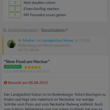
1
Nett draußen sitzen
1
Einen Ausflug machen
1
Mit Freunden essen gehen
Einstellungsdatum
/
Besuchsdatum
Minitar
hat
Landgasthof Kaiser
in 72108
Rottenburg am Neckar bewertet.
vor 11 Jahren
"Slow Food am Neckar"
Verifiziert
GESCHRIEBEN AM 11.08.2015
Besucht am 08.08.2015
Der Landgasthof Kaiser ist im Rottenburger Teilort Bieringen zu
finden und liegt sehr malerisch im Neckartal, nur wenige
Schritte vom Fluss und vom Neckartal-Radweg entfernt. Auch
zum Schloss Weitenburg und zum nahen Golfplatz hat man es