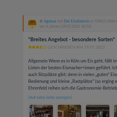
kgsbus
hat
Die Eisdielerin
in 50825 Köln 
vor 4 Jahren
(19.07.2022 18:55)
"Breites Angebot - besondere Sorten"
GESCHRIEBEN AM 19.07.2022
Allgemein Wenn es in Köln um Eis geht, fällt i
Listen der besten Eismacher+innen geführt. 
auch Sitzplätze gibt; denn in vielen „guten“ E
Bedienung und kleine „Rastplätze“ (so erging es
Ehrenfeld reihen sich die Gastronomie-Betrie
[Auf extra Seite anzeigen]