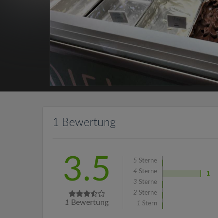
1 Bewertung
3.5
5
Sterne
4
Sterne
1
3
Sterne
2
Sterne
1
Bewertung
1
Stern