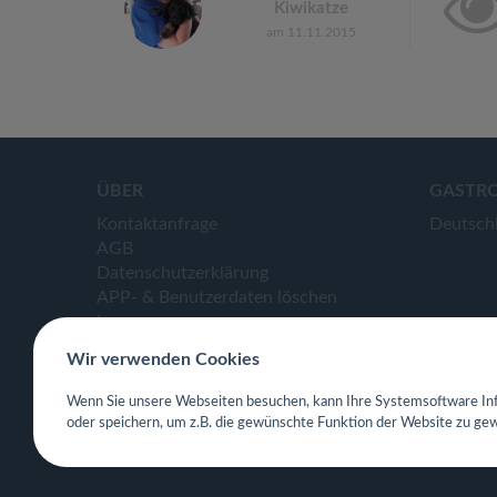
Kiwikatze
am 11.11.2015
ÜBER
GASTR
Kontaktanfrage
Deutsch
AGB
Datenschutzerklärung
APP- & Benutzerdaten löschen
Impressum
Wir verwenden Cookies
Wenn Sie unsere Webseiten besuchen, kann Ihre Systemsoftware Inf
oder speichern, um z.B. die gewünschte Funktion der Website zu gew