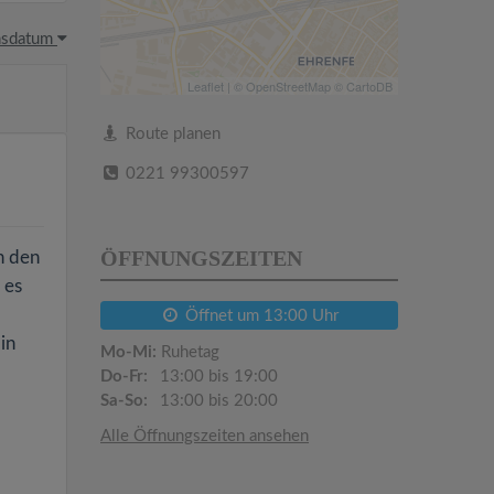
hsdatum
Leaflet
| ©
OpenStreetMap
©
CartoDB
Route planen
0221 99300597
ÖFFNUNGSZEITEN
n den
 es
Öffnet um 13:00 Uhr
in
Mo-Mi:
Ruhetag
Do-Fr:
13:00 bis 19:00
Sa-So:
13:00 bis 20:00
Alle Öffnungszeiten ansehen