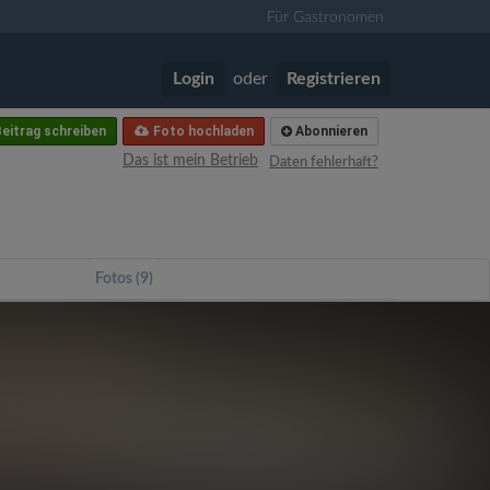
Für Gastronomen
Login
oder
Registrieren
eitrag schreiben
Foto hochladen
Abonnieren
Das ist mein Betrieb
Daten fehlerhaft?
Fotos (9)