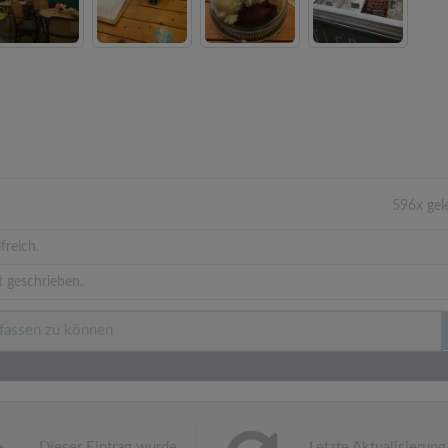
596x gel
freich.
 geschrieben.
Dieser Eintrag wurde
Letzte Aktualisierung