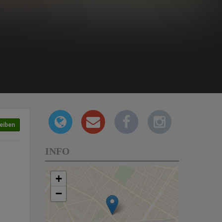
eiben
INFO
+
−