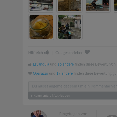
Hilfreich
|
Gut geschrieben
Lavandula
und
16 andere
finden diese Bewertung hil
Oparazzo
und
17 andere
finden diese Bewertung gut
6
Kommentare
|
Ausklappen
Eingetragen von