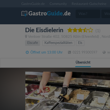
GastroGuide.de
Community
Restaurant-Gutscheine
Die Eisdielerin
(1)
Venloer Straße 402
,
50825
Köln
(Ehrenfeld)
,
Nord
Eiscafe
Kaffeespezialitäten
Eis
Öffnet um 13:00 Uhr
0221 99300597
ww
Übersicht