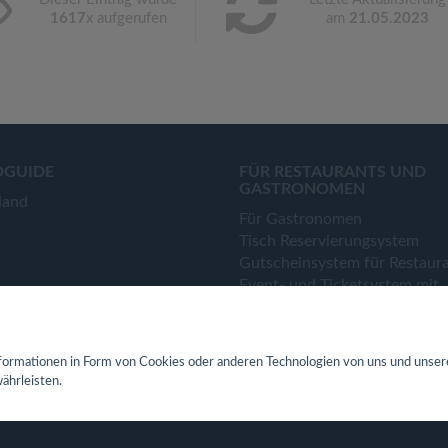
1617
x aufgerufen
am
21.05.2023
OGUIDE
FÜR RESTAURANTS UND
GASTRONOMEN
land
Für Gastronomen
Tisch Reservierungsystem
Gutscheinsystem für Restaur
Event- und Ticketsystem mit
Ticketverkauf
Bestellsystem Lieferung und
TakeAway
ormationen in Form von Cookies oder anderen Technologien von uns und unser
Webseiten für Restaurant
ährleisten.
Eigene App für Restaurant