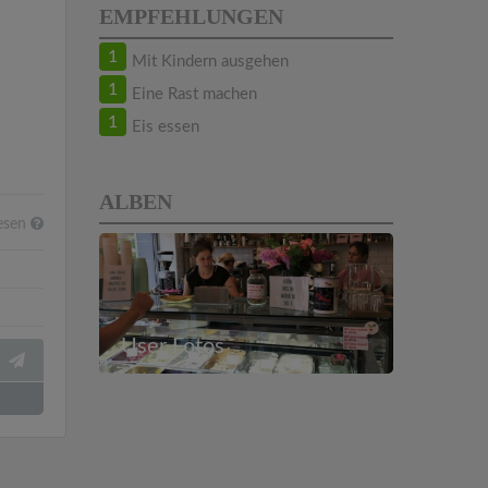
EMPFEHLUNGEN
1
Mit Kindern ausgehen
1
Eine Rast machen
1
Eis essen
ALBEN
esen
User Fotos