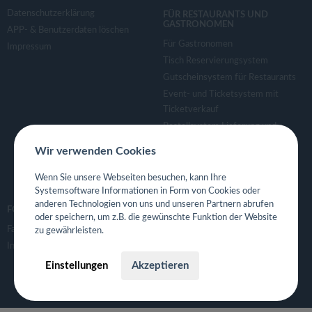
Datenschutzerklärung
FÜR RESTAURANTS UND
GASTRONOMEN
APP- & Benutzerdaten löschen
Für Gastronomen
Impressum
Tisch Reservierungsystem
Gutscheinsystem für Restaurants
Event- und Ticketsystem mit
Ticketverkauf
Bestellsystem Lieferung und
TakeAway
Wir verwenden Cookies
Webseiten für Restaurant
Eigene App für Restaurant
Wenn Sie unsere Webseiten besuchen, kann Ihre
Systemsoftware Informationen in Form von Cookies oder
anderen Technologien von uns und unseren Partnern abrufen
FOLGE UNS
oder speichern, um z.B. die gewünschte Funktion der Website
Facebook
zu gewährleisten.
Instagram
Einstellungen
Akzeptieren