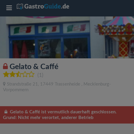
T
o
g
g
Gelato & Caffé
l
(1)
Strandstraße 21
,
17449
Trassenheide
,
Mecklenburg-
e
Vorpommern
n
Gelato & Caffé ist vermutlich dauerhaft geschlossen.
Grund: Nicht mehr verortet, anderer Betrieb
a