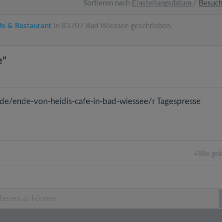
Sortieren nach
Einstellungsdatum
/
Besuc
fe & Restaurant
in 83707 Bad Wiessee geschrieben.
e"
.de/ende-von-heidis-cafe-in-bad-wiessee/r Tagespresse
488x gel