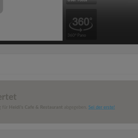
User-Fotos
360° Pano
rtet
g für
Heidi's Cafe & Restaurant
abgegeben.
Sei der erste!