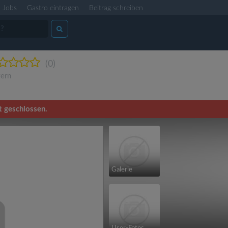
Jobs
Gastro eintragen
Beitrag schreiben
(0)
ern
t geschlossen.
Galerie