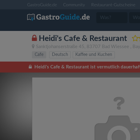
GastroGuide.de
Community
Restaurant-Gutscheine
Heidi's Cafe & Restaurant
Sanktjohanserstraße 45
,
83707
Bad Wiessee
,
Bay
Cafe
Deutsch
Kaffee und Kuchen
Heidi's Cafe & Restaurant ist vermutlich dauerhaf