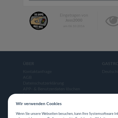
Eingetragen von
Joss2000
am 06.10.2016
ÜBER
GASTR
Kontaktanfrage
Deutsch
AGB
Datenschutzerklärung
APP- & Benutzerdaten löschen
Impressum
Wir verwenden Cookies
Wenn Sie unsere Webseiten besuchen, kann Ihre Systemsoftware Inf