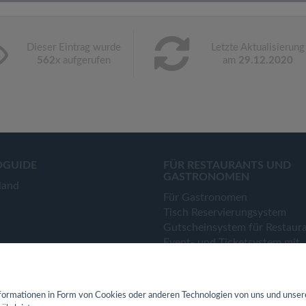
Dieser Eintrag wurde
Letzte Aktualisierung
562
x aufgerufen
am
29.12.2020
OGUIDE
FÜR RESTAURANTS UND
GASTRONOMEN
land
Für Gastronomen
Tisch Reservierungsystem
Gutscheinsystem für Restaur
Event- und Ticketsystem mit
Ticketverkauf
Bestellsystem Lieferung und
TakeAway
ormationen in Form von Cookies oder anderen Technologien von uns und unser
Webseiten für Restaurant