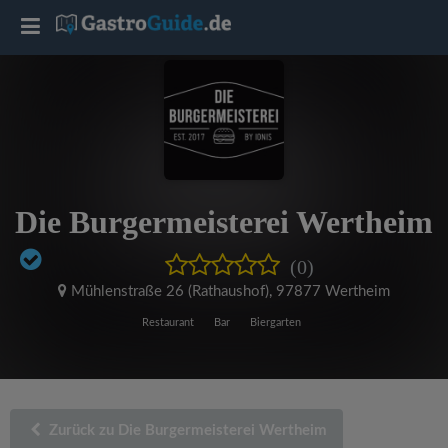
T
o
g
g
Die Burgermeisterei Wertheim
l
(0)
e
Mühlenstraße 26 (Rathaushof)
,
97877 Wertheim
Restaurant
Bar
Biergarten
n
a
Zurück zu Die Burgermeisterei Wertheim