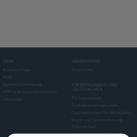
ÜBER
GASTROGUIDE
Kontaktanfrage
Deutschland
AGB
Datenschutzerklärung
FÜR RESTAURANTS UND
GASTRONOMEN
APP- & Benutzerdaten löschen
Für Gastronomen
Impressum
Tisch Reservierungsystem
Gutscheinsystem für Restaurants
Event- und Ticketsystem mit
Ticketverkauf
Bestellsystem Lieferung und