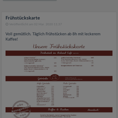
v
i
Frühstückskarte
Veröffentlicht am 02 Mar. 2020 11:37
g
Voll gemütlich. Täglich Frühstücken ab 8h mit leckerem
Kaffee!
a
t
i
o
n