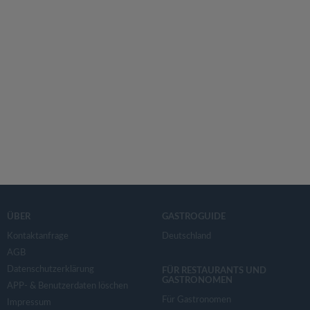
ÜBER
GASTROGUIDE
Kontaktanfrage
Deutschland
AGB
Datenschutzerklärung
FÜR RESTAURANTS UND
GASTRONOMEN
APP- & Benutzerdaten löschen
Für Gastronomen
Impressum