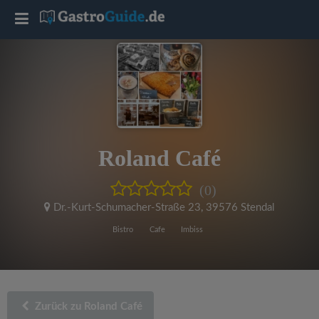
T
o
g
g
Roland Café
l
(0)
e
Dr.-Kurt-Schumacher-Straße 23
,
39576 Stendal
Bistro
Cafe
Imbiss
n
a
Zurück zu Roland Café