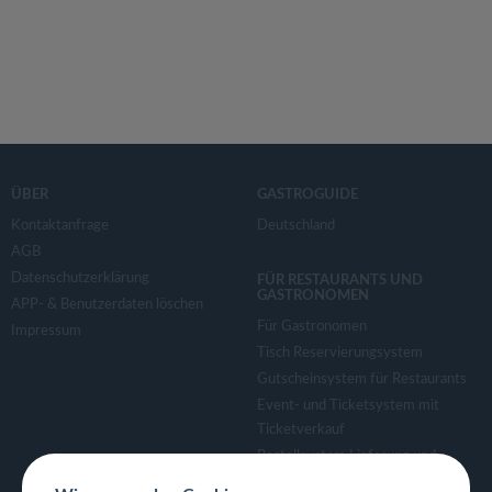
ÜBER
GASTROGUIDE
Kontaktanfrage
Deutschland
AGB
Datenschutzerklärung
FÜR RESTAURANTS UND
GASTRONOMEN
APP- & Benutzerdaten löschen
Für Gastronomen
Impressum
Tisch Reservierungsystem
Gutscheinsystem für Restaurants
Event- und Ticketsystem mit
Ticketverkauf
Bestellsystem Lieferung und
TakeAway