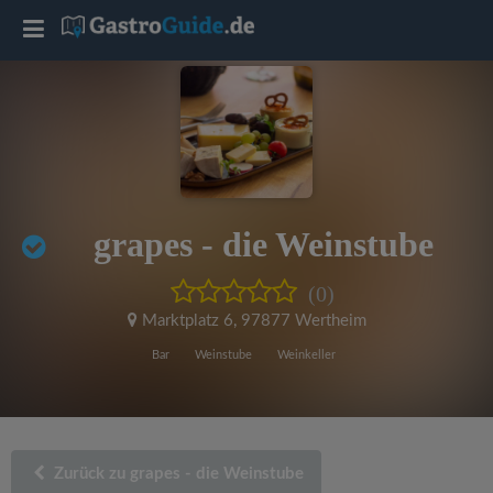
T
o
g
g
grapes - die Weinstube
l
(0)
e
Marktplatz 6
,
97877 Wertheim
Bar
Weinstube
Weinkeller
n
a
Zurück zu grapes - die Weinstube