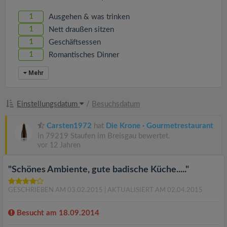
1
Ausgehen & was trinken
1
Nett draußen sitzen
1
Geschäftsessen
1
Romantisches Dinner
Mehr
Einstellungsdatum
/
Besuchsdatum
Carsten1972
hat
Die Krone · Gourmetrestaurant
in 79219 Staufen im Breisgau bewertet.
vor 12 Jahren
"Schönes Ambiente, gute badische Küche....."
GESCHRIEBEN AM 03.02.2015
| AKTUALISIERT AM 02.04.2015
Besucht am 18.09.2014