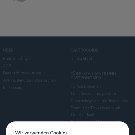
ÜBER
GASTROGUIDE
Kontaktanfrage
Deutschland
AGB
Datenschutzerklärung
FÜR RESTAURANTS UND
GASTRONOMEN
APP- & Benutzerdaten löschen
Für Gastronomen
Impressum
Tisch Reservierungsystem
Gutscheinsystem für Restaurants
Event- und Ticketsystem mit
Ticketverkauf
Bestellsystem Lieferung und
TakeAway
Wir verwenden Cookies