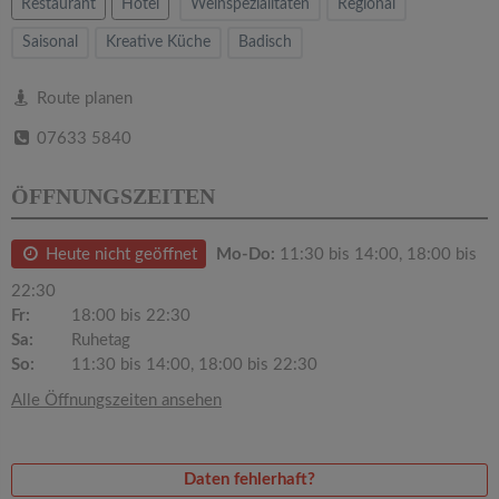
v
Restaurant
Hotel
Weinspezialitäten
Regional
Saisonal
Kreative Küche
Badisch
i
Route planen
g
07633 5840
a
ÖFFNUNGSZEITEN
t
Heute nicht geöffnet
Mo-Do:
11:30 bis 14:00, 18:00 bis
22:30
i
Fr:
18:00 bis 22:30
Sa:
Ruhetag
o
So:
11:30 bis 14:00, 18:00 bis 22:30
Alle Öffnungszeiten ansehen
n
Daten fehlerhaft?